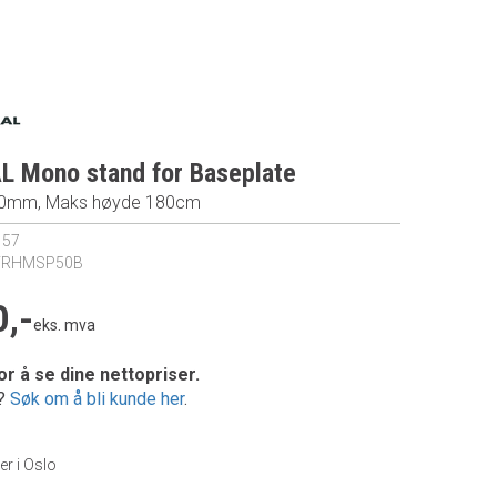
 Mono stand for Baseplate
50mm, Maks høyde 180cm
157
TRHMSP50B
,-
eks. mva
or å se dine nettopriser.
e?
Søk om å bli kunde her
.
er i Oslo