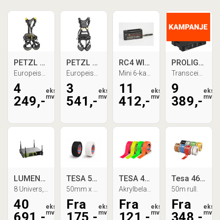
PETZL AVAO BOD FAST Fallsele, Str. 1
PETZL VOLT Light Fallsele, str 1
RC4 WIRELESS LUMENDIM M6 Dimmer
PROLIGHTS ÆTHERBOX Trådløs DMX IP65
Europeisk versjon
Europeisk versjon, Sort/Gul
Mini 6-kanal CRMX Trådløs Dimmer
Transceiver, CRMX, W-DMX G3/G5
4
3
11
9
eks.
eks.
eks.
eks.
mva
mva
mva
mva
249,-
541,-
412,-
389,-
LUMENRADIO Stardust CRMX
TESA 53949 Gaffa, Bestselger
TESA 4671 Highlight gaffa
Tesa 4651 kraftfull Gaffa, Professional
8 Univers, DMX/RDM, sACN, Art-NET
50mm x 50m, bransjestandarden
Akrylbelagt lerretstape, fluoriserende
50m rull.
40
Fra
Fra
Fra
eks.
eks.
eks.
eks.
mva
mva
mva
mva
691,-
175,-
121,-
348,-