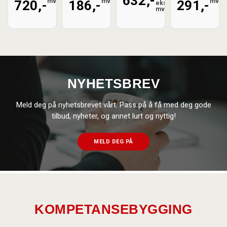
632,-
mva
mva
mva
720,-
186,-
291,-
eks.
mva
NYHETSBREV
Meld deg på nyhetsbrevet vårt. Pass på å få med deg gode
tilbud, nyheter, og annet lurt og nyttig!
MELD DEG PÅ
KOMPETANSEBYGGING