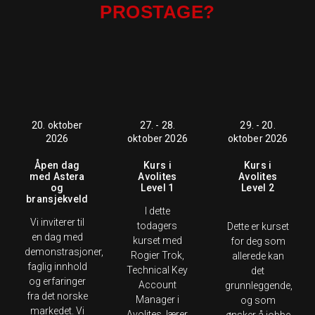
PROSTAGE?
20. oktober
27. - 28.
29. - 20.
2026
oktober 2026
oktober 2026
Åpen dag
Kurs i
Kurs i
med Astera
Avolites
Avolites
og
Level 1
Level 2
bransjekveld
I dette
Vi inviterer til
todagers
Dette er kurset
en dag med
kurset med
for deg som
demonstrasjoner,
Rogier Trok,
allerede kan
faglig innhold
Technical Key
det
og erfaringer
Account
grunnleggende,
fra det norske
Manager i
og som
markedet. Vi
Avolites, lærer
ønsker å jobbe