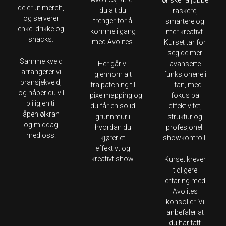
deler ut merch,
du alt du
raskere,
og serverer
trenger for å
smartere og
enkel drikke og
komme i gang
mer kreativt.
snacks.
med Avolites.
Kurset tar for
seg de mer
Samme kveld
Her går vi
avanserte
arrangerer vi
gjennom alt
funksjonene i
bransjekveld,
fra patching til
Titan, med
og håper du vil
pixelmapping og
fokus på
bli igjen til
du får en solid
effektivitet,
åpen ølkran
grunnmur i
struktur og
og middag
hvordan du
profesjonell
med oss!
kjører et
showkontroll.
effektivt og
kreativt show.
Kurset krever
tidligere
erfaring med
Avolites
konsoller. Vi
anbefaler at
du har tatt