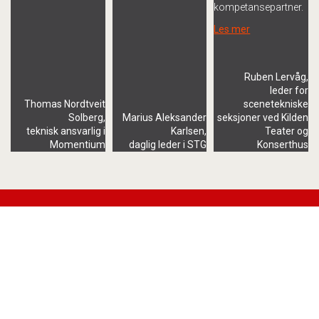
kompetansepartner.
Les mer
Ruben Lervåg,
leder for
Thomas Nordtveit
scenetekniske
Solberg,
Marius Aleksander
seksjoner ved Kilden
teknisk ansvarlig i
Karlsen,
Teater og
Momentium
daglig leder i STG
Konserthus