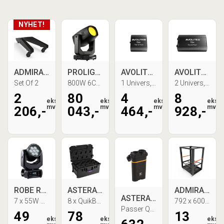
ADMIRAL Freedom Mover Base
PROLIGHTS MUSE70CT+ Fresnel Moving head
AVOLITES T1+ USB to DMX interface
AVOLITES T2+ USB to DMX interface
Set Of 2
800W 6Color LED, 7 - 60°, 200mm Lens
1 Univers, inkl. AvoKey
2 Univers, Audio in, inkl. AvoKey
2
80
4
8
eks.
eks.
eks.
eks.
mva
mva
mva
mva
206,-
043,-
464,-
928,-
ROBE ROBIN Arianne2, IP65
ASTERA AST-QUKBM-STD Quikbeam Kit
ADMIRAL Stage Leg Cart
ASTERA AST-QUKBM-PWF Powerflow
7 x 55W RGBL LED, 3.8 - 60°
8 x QuikBeam, Pelicase, PowerFlow
792 x 600 x 1141mm
Passer QuikBeam, True1
49
78
13
eks.
eks.
eks.