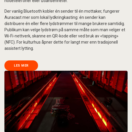
hodetelefoner eller utlånsenheter.
Der vanlig Bluetooth kobler én sender til én mottaker, fungerer
Auracast mer som lokal lydkringkasting: én sender kan
distribuere én eller flere lydstrømmer til mange brukere samtidig.
Publikum kan velge lydstrøm på samme måte som man velger et
Wi-Fi-nettverk, skanne en QR-kode eller ved bruk av «tapping»
(NFC). For kulturhus åpner dette for langt mer enn tradisjonell
assistert lytting.
LES MER