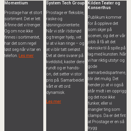
Momentium
System Tech Group
Kilden Teater og
Konserthus
Prostage har et stort
Prostage er fleksible,
Publikum kommer
sortiment. Det er lett
raske og
for å oppleve det
å finne det vi trenger.
løsningsorienterte.
som skjer på
Og om noe ikke
Når vi står i tidsnød
scenen, og det er vår
finnes i sortimentet,
og trenger hjelp, vet
jobb å få alt det
har det som regel
vi at vi kan ringe – og
tekniske til å spille på
løst seg når vi tar en
at vi blir tatt seriøst.
lag med kunsten. Når
telefon.
Les mer
Det at dere svarer på
vi har riktig utstyr og
kveldstid, kaster dere
gode
rundt og er hands-
samarbeidspartnere,
on, det setter vi stor
blir det mulig. Det
pris på. Samarbeidet
hender jo at vi også
vårt er ett ord:
står midt i en opprigg
dynamisk.
og det noe ikke
Les mer
funker, eller vi
mangler ting som
clamps. Da er det fint
at Prostage er en så
trygg