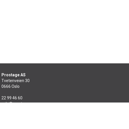
Prostage AS
Tvetenveien 30
0666 Oslo
22 99 46 60
salg@prostage.no