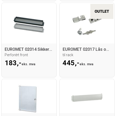
EUROMET 02014 Sikkerhetspanel
EUROMET 02017 Lås og hengsler
Perforért front
til rack
183,-
445,-
eks. mva
eks. mva