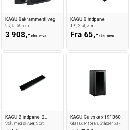
KAGU Bakramme til veggskap hengslet
KAGU Blindpanel
9U, D150mm
19", Stål, Sort
3 908,-
Fra 65,-
eks. mva
eks. mva
KAGU Blindpanel 2U
KAGU Gulvskap 19" B600xD800, 22U. Sort
Stål, med skruer, Sort
Glassdør foran, Ståldør bak