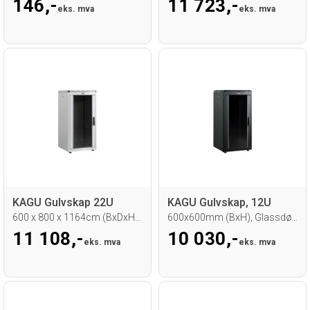
146,-
11 723,-
eks. mva
eks. mva
KAGU Gulvskap 22U
KAGU Gulvskap, 12U
600 x 800 x 1164cm (BxDxH), Grå RAL 7035
600x600mm (BxH), Glassdør, Sort
11 108,-
10 030,-
eks. mva
eks. mva