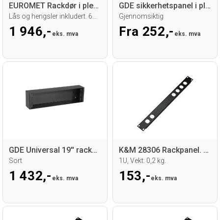
EUROMET Rackdør i plexiglass
GDE sikkerhetspanel i plexiglass
Lås og hengsler inkludert. 6mm tykkelse
Gjennomsiktig
1 946,-
Fra 252,-
eks. mva
eks. mva
GDE Universal 19'' rackboks
K&M 28306 Rackpanel. 6 x "D" hull
Sort
1U, Vekt: 0,2 kg.
1 432,-
153,-
eks. mva
eks. mva