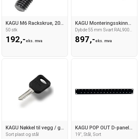
KAGU M6 Rackskrue, 20mm
KAGU Monteringsskinne 19" 1U
50 stk
Dybde 55 mm Svart RAL9005 Løs DIN skinne
192,-
897,-
eks. mva
eks. mva
KAGU Nøkkel til vegg / gulvskap
KAGU POP OUT D-panel 1U
Sort plast og stål
19", Stål, Sort