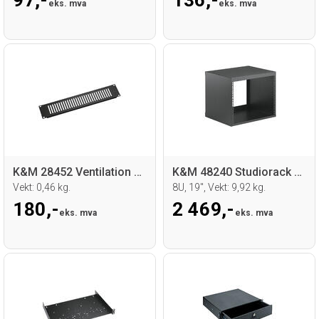
eks. mva
eks. mva
K&M 28452 Ventilation panel
K&M 48240 Studiorack 8U
Vekt: 0,46 kg.
8U, 19", Vekt: 9,92 kg.
180,-
2 469,-
eks. mva
eks. mva