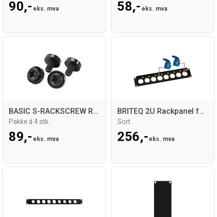
90,-
58,-
eks. mva
eks. mva
BASIC S-RACKSCREW Rackskruer m/skive
BRITEQ 2U Rackpanel for 8 x Schuko
Pakke á 4 stk.
Sort
89,-
256,-
eks. mva
eks. mva