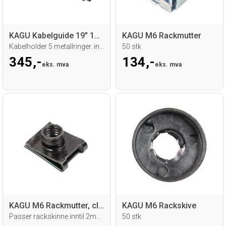
KAGU Kabelguide 19" 1U, Sort
KAGU M6 Rackmutter
Kabelholder 5 metallringer. ink. skruer
50 stk
345,-
134,-
eks. mva
eks. mva
KAGU M6 Rackmutter, clip-on type
KAGU M6 Rackskive
Passer rackskinne inntil 2mm. 50 stk.
50 stk