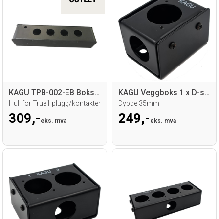
KAGU TPB-002-EB Boks for True1
KAGU Veggboks 1 x D-size hull
Hull for True1 plugg/kontakter
Dybde 35mm
309,-
249,-
eks. mva
eks. mva