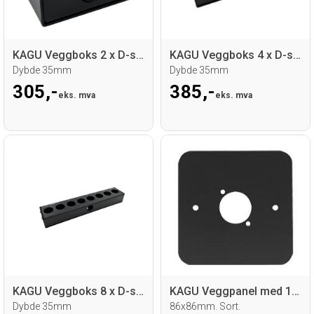
KAGU Veggboks 2 x D-size hull
KAGU Veggboks 4 x D-size hull
Dybde 35mm
Dybde 35mm
305,-
385,-
eks. mva
eks. mva
KAGU Veggboks 8 x D-size hull
KAGU Veggpanel med 1x hull for D-panel
Dybde 35mm
86x86mm. Sort.