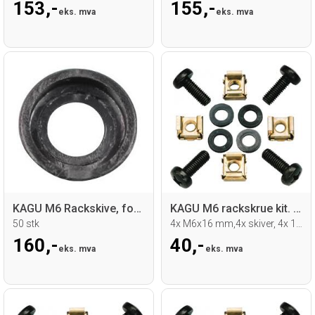
153,-
155,-
eks. mva
eks. mva
KAGU M6 Rackskive, forsenket
KAGU M6 rackskrue kit. 1,5mm nut
50 stk
4x M6x16 mm,4x skiver, 4x 1,5mm nut
160,-
40,-
eks. mva
eks. mva