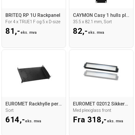
BRITEQ RP 1U Rackpanel
CAYMON Casy 1 hulls plate D-size
For 4 x TRUE1 F og 5 x D-size
35.5 x 82.1 mm, Sort
81,-
82,-
eks. mva
eks. mva
EUROMET Rackhylle perforért
EUROMET 02012 Sikkerhetspanel
Sort
Med plexiglass front
614,-
Fra 318,-
eks. mva
eks. mva