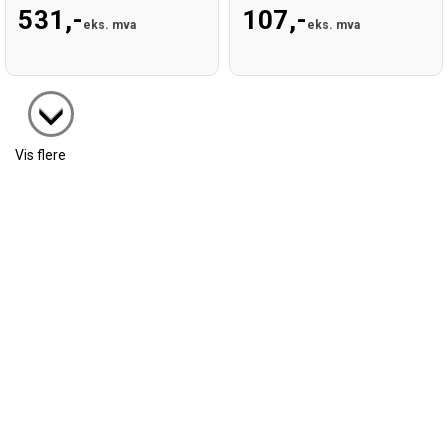
531,-
107,-
eks. mva
eks. mva
Vis flere