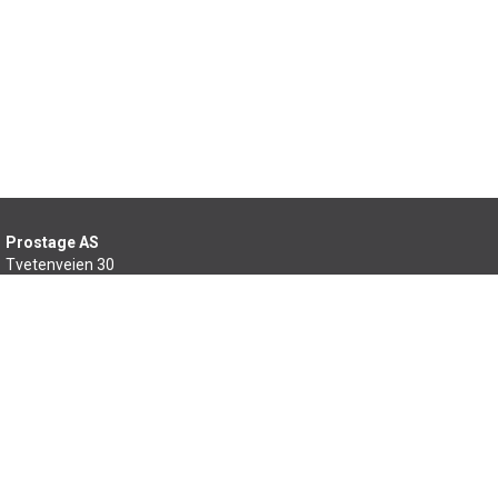
Prostage AS
Tvetenveien 30
0666 Oslo
22 99 46 60
salg@prostage.no
Min side