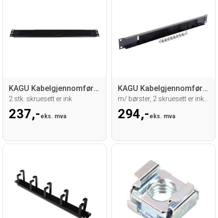
KAGU Kabelgjennomføring 19" 1U m/børste
KAGU Kabelgjennomføring, 1U
2 stk. skruesett er ink
m/ børster, 2 skruesett er inkludert.
237,-
294,-
eks. mva
eks. mva