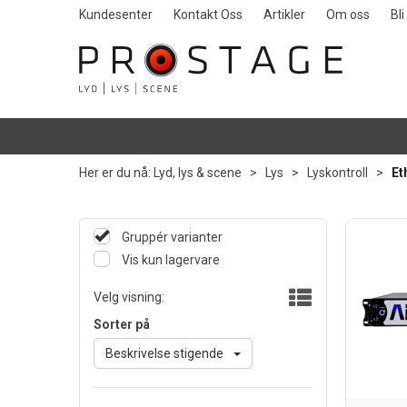
Kundesenter
Kontakt Oss
Artikler
Om oss
Bl
Her er du nå:
Lyd, lys & scene
>
Lys
>
Lyskontroll
>
Et
Gruppér varianter
Vis kun lagervare
Velg visning:
Sorter på
Beskrivelse stigende