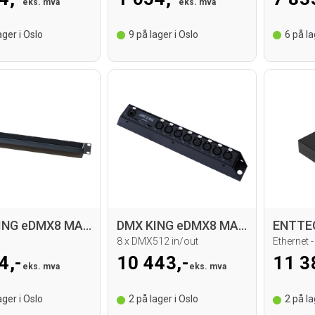
eks. mva
eks. mva
ger i Oslo
9
på lager i Oslo
6
på la
DMX KING eDMX8 MAX 19” rack case
DMX KING eDMX8 MAX DMX Node
8 x DMX512 in/out
Ethernet -
4,-
10 443,-
11 3
eks. mva
eks. mva
ger i Oslo
2
på lager i Oslo
2
på la