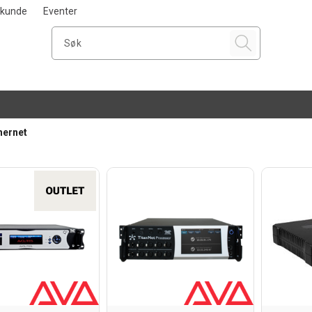
i kunde
Eventer
hernet