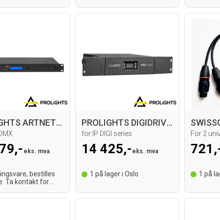
PROLIGHTS ARTNETNODE5P Converter
PROLIGHTS DIGIDRIVERIP Master driver
>DMX
for IP DIGI series
For 2 uni
79,-
14 425,-
721,
eks. mva
eks. mva
lingsvare, bestilles
1
på lager i Oslo
1
på la
e. Ta kontakt for
tid.