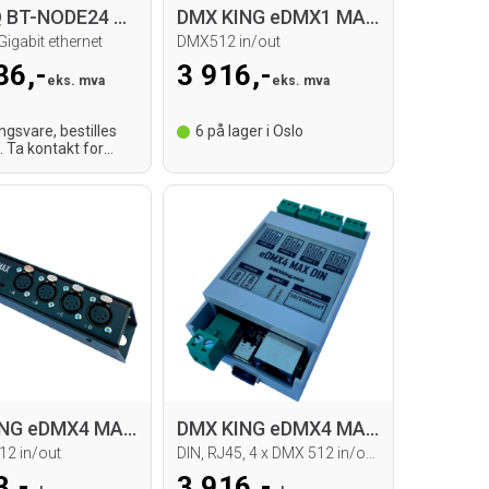
BRITEQ BT-NODE24 MK2 ArtNet/sACN Node
DMX KING eDMX1 MAX DMX Node
Gigabit ethernet
DMX512 in/out
36,-
3 916,-
eks. mva
eks. mva
ingsvare, bestilles
6
på lager i Oslo
. Ta kontakt for
id.
DMX KING eDMX4 MAX DMX Node
DMX KING eDMX4 MAX DMX Node
12 in/out
DIN, RJ45, 4 x DMX 512 in/out, RDM
3,-
3 916,-