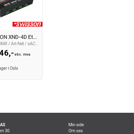
SWISSON XND-4D Ethernet DMX Node
DIN rail, DMX / Art-Net / sACN,RJ45+term
46,-
eks. mva
ger i Oslo
 AS
Min side
en 30
Om oss