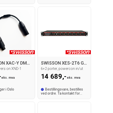
SWISSON XAC-Y DMX Y-cable
SWISSON XES-2T6 Gigabit Ethernet Switch
vers on XND-1
6+2 porter, powercon in/ut
-
14 689,-
eks. mva
eks. mva
ger i Oslo
Bestillingsvare, bestilles
ved ordre. Ta kontakt for
leveringstid.