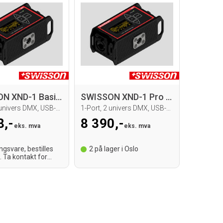
SWISSON XND-1 Basic set DMX Node
SWISSON XND-1 Pro set DMX Node
1-Port, 2 univers DMX, USB-C Cable
1-Port, 2 univers DMX, USB-C & Y Cable
8,-
8 390,-
eks. mva
eks. mva
ingsvare, bestilles
2
på lager i Oslo
. Ta kontakt for
id.