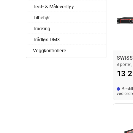
Test- & Måleverltøy
Tilbehør
Tracking
Trådløs DMX
Veggkontrollere
8 porter
13 2
Bestil
ved ordr
leverings