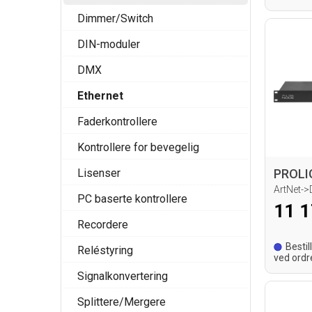
Dimmer/Switch
DIN-moduler
DMX
Ethernet
Faderkontrollere
Kontrollere for bevegelig
Lisenser
ArtNet-
PC baserte kontrollere
11 1
Recordere
Bestil
Reléstyring
ved ordr
leverings
Signalkonvertering
Splittere/Mergere