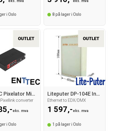
eks. mva
eks. mva
ger i Oslo
8
på lager i Oslo
ENTTEC Pixelator Mini Converter
Liteputer DP-104E Interface
 Pixellink converter
Ethernet to EDX/DMX
85,-
1 597,-
eks. mva
eks. mva
ger i Oslo
1
på lager i Oslo