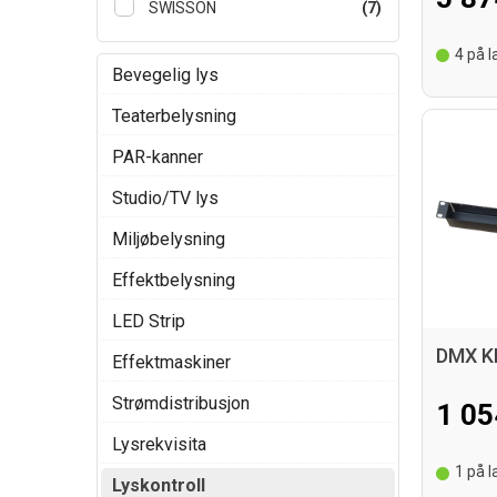
SWISSON
(7)
4
på la
Bevegelig lys
Teaterbelysning
PAR-kanner
Studio/TV lys
Miljøbelysning
Effektbelysning
LED Strip
Effektmaskiner
Strømdistribusjon
1 05
Lysrekvisita
1
på la
Lyskontroll