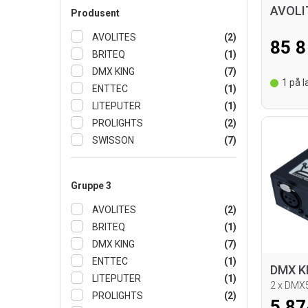
Produsent
AVOLITES
(2)
85 8
BRITEQ
(1)
DMX KING
(7)
1
på la
ENTTEC
(1)
LITEPUTER
(1)
PROLIGHTS
(2)
SWISSON
(7)
Gruppe 3
AVOLITES
(2)
BRITEQ
(1)
DMX KING
(7)
ENTTEC
(1)
LITEPUTER
(1)
2 x DMX5
PROLIGHTS
(2)
5 87