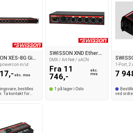
SWISSON XND Ethernet DMX Node
SWISSON XES-8G Gigabit Ethernet Switch
DMX / Art-Net / sACN
, powercon in/ut
Fra 11
eks.
17,-
7 94
mva
746,-
eks. mva
lingsvare, bestilles
1
på lager i Oslo
Bestill
e. Ta kontakt for
ved ordre
tid.
leveringst