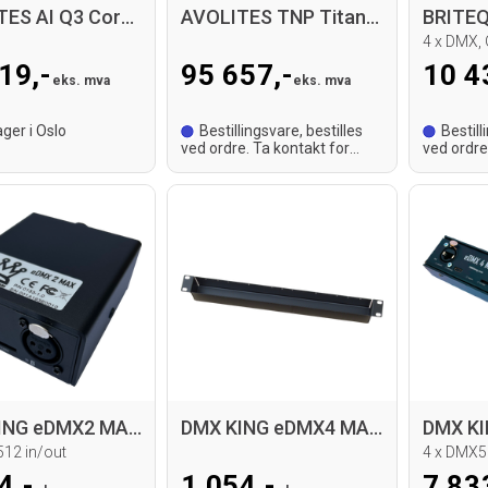
AVOLITES AI Q3 Core server, B-Vare
AVOLITES TNP Titan Net Processor
4 x DMX, 
19,-
95 657,-
10 4
eks. mva
eks. mva
ger i Oslo
Bestillingsvare, bestilles
Bestill
ved ordre. Ta kontakt for
ved ordre
leveringstid.
leveringst
DMX KING eDMX2 MAX DMX Node
DMX KING eDMX4 MAX 19” rack case
12 in/out
4 x DMX5
4,-
1 054,-
7 83