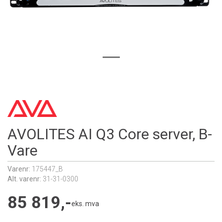
AVOLITES AI Q3 Core server, B-
Vare
Varenr:
175447_B
Alt. varenr:
31-31-0300
85 819,-
eks. mva