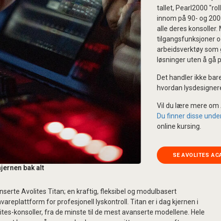
tallet, Pearl2000 "ro
innom på 90- og 2000-
alle deres konsoller.
tilgangsfunksjoner o
arbeidsverktøy som gj
løsninger uten å gå 
Det handler ikke bar
hvordan lysdesignere
Vil du lære mere om A
Du finner disse unde
online kursing.
SE AVOLITES A
hjernen bak alt
anserte Avolites Titan; en kraftig, fleksibel og modulbasert
areplattform for profesjonell lyskontroll. Titan er i dag kjernen i
lites-konsoller, fra de minste til de mest avanserte modellene. Hele