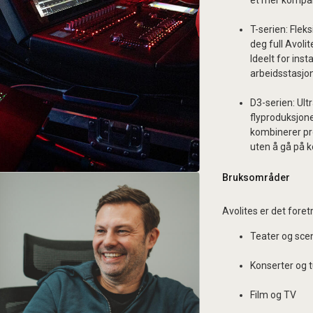
et mer kompak
T-serien: Flek
deg full Avoli
Ideelt for inst
arbeidsstasjon
D3-serien: Ult
flyproduksjone
kombinerer pro
uten å gå på 
Bruksområder
Avolites er det foret
Teater og sce
Konserter og 
Film og TV