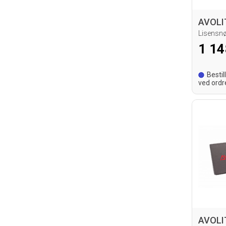
1 14
Bestil
ved ordr
leverings