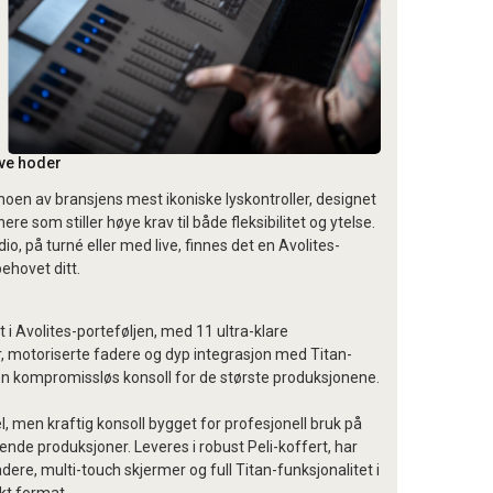
ive hoder
t noen av bransjens mest ikoniske lyskontroller, designet
ere som stiller høye krav til både fleksibilitet og ytelse.
dio, på turné eller med live, finnes det en Avolites-
ehovet ditt.
t i Avolites-porteføljen, med 11 ultra-klare
, motoriserte fadere og dyp integrasjon med Titan-
En kompromissløs konsoll for de største produksjonene.
l, men kraftig konsoll bygget for profesjonell bruk på
vende produksjoner. Leveres i robust Peli-koffert, har
dere, multi-touch skjermer og full Titan-funksjonalitet i