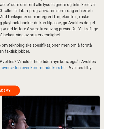
llacue" som omtrent alle lysdesignere og teknikere var
tallet, til Titan-programvaren som i dag er hjertet i
 Med funksjoner som integrert fargekontroll, raske
g playback-banker du kan tilpasse, gir Avolites deg et
ør det lettere å være kreativ og presis. Du får kraftige
på bekostning av brukervennlighet.
e om teknologiske spesifikasjoner, men om å forstå
n faktisk jobber.
volites? Vi holder hele tiden nye kurs, også i Avolites.
r oversikten over kommende kurs her.
Avolites tilbyr
CADEMY