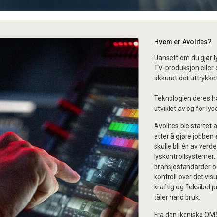
Hvem er Avolites?
Uansett om du gjør l
TV-produksjon eller e
akkurat det uttrykke
Teknologien deres ha
utviklet av og for ly
Avolites ble startet 
etter å gjøre jobben 
skulle bli én av ver
lyskontrollsystemer.
bransjestandarder og
kontroll over det vis
kraftig og fleksibel 
tåler hard bruk.
Fra den ikoniske QM