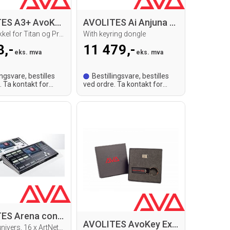
AVOLITES A3+ AvoKey
AVOLITES Ai Anjuna New license
Lisensnøkkel for Titan og Prism
With keyring dongle
3,-
11 479,-
eks. mva
eks. mva
ingsvare, bestilles
Bestillingsvare, bestilles
. Ta kontakt for
ved ordre. Ta kontakt for
id.
leveringstid.
AVOLITES Arena console
AVOLITES AvoKey External
8 x DMX univers, 16 x ArtNet/S-ACN