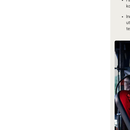
Fa
k
In
ut
te