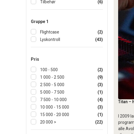
Tilbehør
(6)
Gruppe 1
Flightcase
(2)
Lyskontroll
(43)
Pris
100 - 500
(2)
1 000 - 2 500
(9)
2 500 - 5 000
(3)
5 000 - 7 500
(1)
7 500 - 10 000
(4)
Titan – 
10 000 - 15 000
(3)
15 000 - 20 000
(1)
I 2009 l
20 000 >
(22)
programv
alle Avo