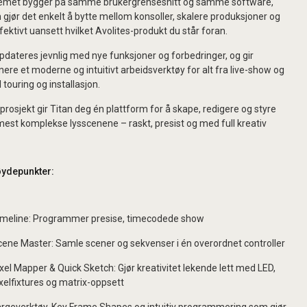
emet bygger på samme brukergrensesnitt og samme software,
gjør det enkelt å bytte mellom konsoller, skalere produksjoner og
fektivt uansett hvilket Avolites-produkt du står foran.
pdateres jevnlig med nye funksjoner og forbedringer, og gir
nere et moderne og intuitivt arbeidsverktøy for alt fra live-show og
il touring og installasjon.
prosjekt gir Titan deg én plattform for å skape, redigere og styre
mest komplekse lysscenene – raskt, presist og med full kreativ
ydepunkter:
imeline: Programmer presise, timecodede show
ene Master: Samle scener og sekvenser i én overordnet controller
xel Mapper & Quick Sketch: Gjør kreativitet lekende lett med LED,
xelfixtures og matrix-oppsett