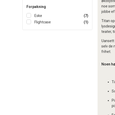
økosyst
noe som 
Forpakning
jobbe ef
Eske
(7)
Titan op
Flightcase
(1)
lysdesig
teater, t
Uansett 
selv de 
frihet.
Noen hø
T
Sc
Pi
pi