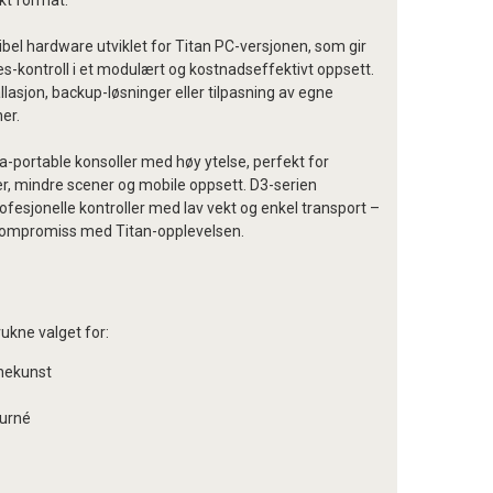
t format.
sibel hardware utviklet for Titan PC-versjonen, som gir
tes-kontroll i et modulært og kostnadseffektivt oppsett.
allasjon, backup-løsninger eller tilpasning av egne
er.
ra-portable konsoller med høy ytelse, perfekt for
r, mindre scener og mobile oppsett. D3-serien
fesjonelle kontroller med lav vekt og enkel transport –
kompromiss med Titan-opplevelsen.
rukne valget for:
nekunst
turné