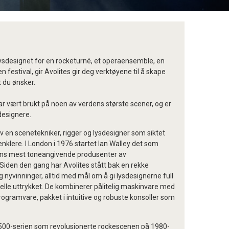
ysdesignet for en rocketurné, et operaensemble, en
n festival, gir Avolites gir deg verktøyene til å skape
t du ønsker.
r vært brukt på noen av verdens største scener, og er
sdesignere.
av en scenetekniker, rigger og lysdesigner som siktet
enklere. I London i 1976 startet Ian Walley det som
dens mest toneangivende produsenter av
 Siden den gang har Avolites stått bak en rekke
 nyvinninger, alltid med mål om å gi lysdesignerne full
uelle uttrykket. De kombinerer pålitelig maskinvare med
programvare, pakket i intuitive og robuste konsoller som
500-serien som revolusjonerte rockescenen på 1980-