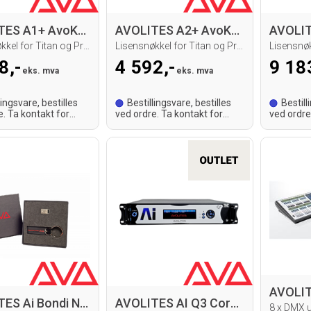
AVOLITES A1+ AvoKey
AVOLITES A2+ AvoKey
Lisensnøkkel for Titan og Prism
Lisensnøkkel for Titan og Prism
8,-
4 592,-
9 18
eks. mva
eks. mva
lingsvare, bestilles
Bestillingsvare, bestilles
Bestill
e. Ta kontakt for
ved ordre. Ta kontakt for
ved ordre
tid.
leveringstid.
leveringst
AVOLITES Ai Bondi New license
AVOLITES AI Q3 Core server, B-Vare