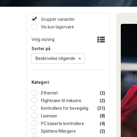
Gruppér varianter
Vis kun lagervare
Velg visning:
Sorter på
Beskrivelse stigende
Kategori
Ethernet
(2)
Flightcase til miksere
(2)
Kontrollere for bevegelig
(21)
Lisenser
(8)
PC baserte kontrollere
(4)
Splittere/Mergere
(2)