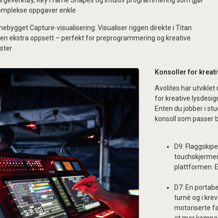
rgeverktøy, Key Frame Shapes og intuitiv programmering som gjør
omplekse oppgaver enkle
nebygget Capture-visualisering: Visualiser riggen direkte i Titan
en ekstra oppsett – perfekt for preprogrammering og kreative
ster
Konsoller for kreat
A
volites har utvikle
for kreative lysdesign
Enten du jobber i stu
konsoll som passer b
D9: Flaggskipe
touchskjermer
plattformen. 
D7: En portabe
turné og i kre
motoriserte fa