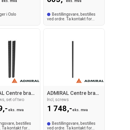
eks. mva
eks. mva
ger i Oslo
Bestillingsvare, bestilles
ved ordre. Ta kontakt for
leveringstid.
ADMIRAL Centre bracket set for H183
ADMIRAL Centre bracket set for H203
ews, set of two
Incl, screws
9,-
1 748,-
eks. mva
eks. mva
ingsvare, bestilles
Bestillingsvare, bestilles
. Ta kontakt for
ved ordre. Ta kontakt for