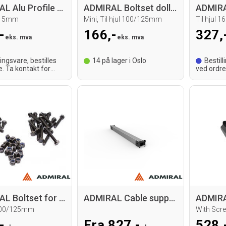
ADMIRAL Alu Profile for Carrier
ADMIRAL Boltset dolly Strong Boy
x15mm
Mini, Til hjul 100/125mm
Til hjul 
-
166,-
327,
eks. mva
eks. mva
lingsvare, bestilles
14
på lager i Oslo
Bestill
e. Ta kontakt for
ved ordre
tid.
leveringst
ADMIRAL Boltset for meatrack
ADMIRAL Cable support profile
 100/125mm
With Scr
-
Fra 827,-
528,