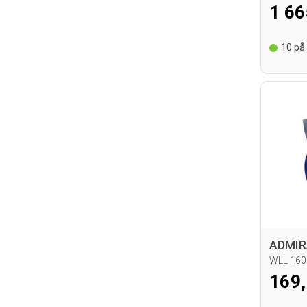
1 66
10
på 
ADMIR
WLL 160
169,