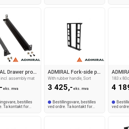
tid.
leveringstid.
leveringst
ADMIRAL Drawer profile L600mm
ADMIRAL Fork-side panel H 112
 incl. assembly mat
With rubber handle, Sort
-
3 425,-
4 18
eks. mva
eks. mva
lingsvare, bestilles
Bestillingsvare, bestilles
Bestill
e. Ta kontakt for
ved ordre. Ta kontakt for
ved ordre
tid.
leveringstid.
leveringst