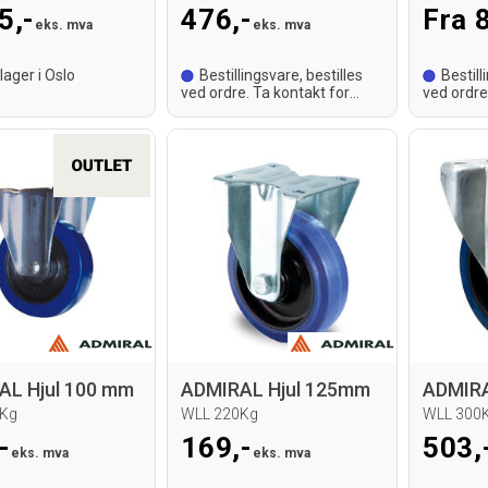
5,-
476,-
Fra 
eks. mva
eks. mva
lager i Oslo
Bestillingsvare, bestilles
Bestill
ved ordre. Ta kontakt for
ved ordre
leveringstid.
leveringst
AL Hjul 100 mm
ADMIRAL Hjul 125mm
ADMIRA
Kg
WLL 220Kg
WLL 300
-
169,-
503,
eks. mva
eks. mva