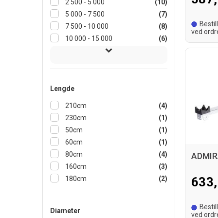
2 500 - 5 000
(10)
5 000 - 7 500
(7)
Bestil
7 500 - 10 000
(8)
ved ordr
10 000 - 15 000
(6)
leverings
Lengde
210cm
(4)
230cm
(1)
50cm
(1)
60cm
(1)
80cm
(4)
160cm
(3)
180cm
(2)
633,
Bestil
Diameter
ved ordr