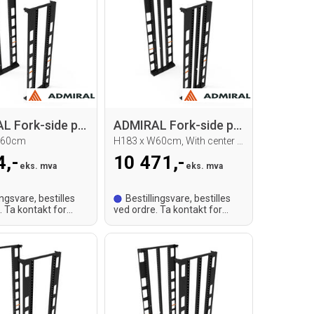
ADMIRAL Fork-side panel set
ADMIRAL Fork-side panel set
W60cm
H183 x W60cm, With center bracket
4,-
10 471,-
eks. mva
eks. mva
ingsvare, bestilles
Bestillingsvare, bestilles
. Ta kontakt for
ved ordre. Ta kontakt for
id.
leveringstid.