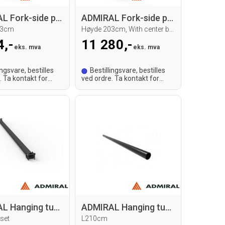
ADMIRAL Fork-side panel set
ADMIRAL Fork-side panel set
03cm
Høyde 203cm, With center bracket
4,-
11 280,-
eks. mva
eks. mva
ingsvare, bestilles
Bestillingsvare, bestilles
. Ta kontakt for
ved ordre. Ta kontakt for
id.
leveringstid.
ADMIRAL Hanging tube alu 50mm
ADMIRAL Hanging tube Steel 48mm
 set
L210cm