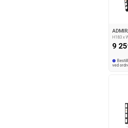
H183 x
9 25
Bestil
ved ordr
leverings