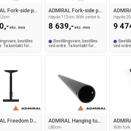
ADMIRAL Fork-side panel set
ADMIRAL Fork-side panel set
112cm
Høyde 112cm, With center bracket
Høyde 2
0,-
8 639,-
9 47
eks. mva
eks. mva
lingsvare, bestilles
Bestillingsvare, bestilles
Bestill
e. Ta kontakt for
ved ordre. Ta kontakt for
ved ordre
tid.
leveringstid.
leveringst
ADMIRAL Freedom Drop arm starter set
ADMIRAL Hanging tube alu 50mm
L80cm
With fork