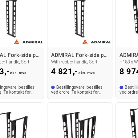
ADMIRAL Fork-side panel H 203 x W60cm
ADMIRAL Fork-side panel H 203 x W80cm
ber handle, Sort
With rubber handle, Sort
H183 x 
3,-
4 821,-
8 97
eks. mva
eks. mva
lingsvare, bestilles
Bestillingsvare, bestilles
Bestill
e. Ta kontakt for
ved ordre. Ta kontakt for
ved ordre
tid.
leveringstid.
leveringst