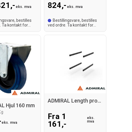
821,-
824,-
eks. mva
eks. mva
ingsvare, bestilles
Bestillingsvare, bestilles
. Ta kontakt for
ved ordre. Ta kontakt for
id.
leveringstid.
ADMIRAL Length profiles
L Hjul 160 mm
Kg
Fra 1
eks.
-
mva
161,-
eks. mva