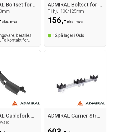
ADMIRAL Boltset for baseplate dolly
ADMIRAL Boltset for dolly Strong Girl
160mm
Til hjul 100/125mm
-
156,-
eks. mva
eks. mva
ingsvare, bestilles
12
på lager i Oslo
. Ta kontakt for
id.
ADMIRAL Cablefork L= 550
ADMIRAL Carrier Strong Girl 30
ewset
-
603,-