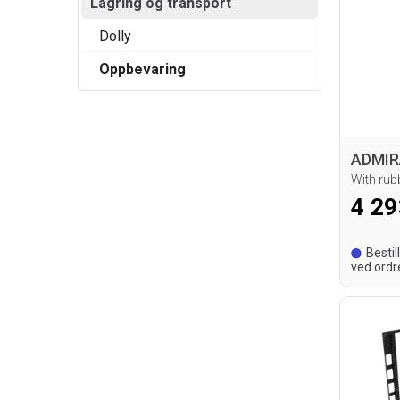
Lagring og transport
Dolly
Oppbevaring
With rub
4 29
Bestil
ved ordr
leverings