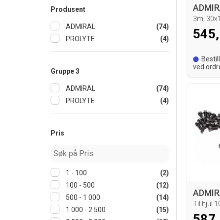
Produsent
3m, 30
ADMIRAL
(74)
545,
PROLYTE
(4)
Bestil
ved ordr
Gruppe 3
leverings
ADMIRAL
(74)
PROLYTE
(4)
Pris
1 - 100
(2)
100 - 500
(12)
500 - 1 000
(14)
Til hjul
1 000 - 2 500
(15)
587,