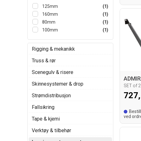
leverings
125mm
(1)
160mm
(1)
80mm
(1)
100mm
(1)
Rigging & mekanikk
Truss & rør
Scenegulv & risere
Skinnesystemer & drop
SET of 2
727,
Strømdistribusjon
Fallsikring
Bestil
ved ordr
Tape & kjemi
leverings
Verktøy & tilbehør