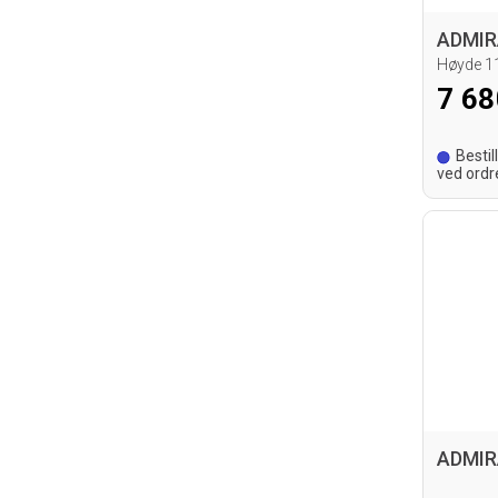
Høyde 
7 68
Bestil
ved ordr
leverings