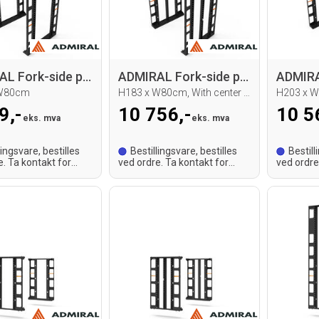
ADMIRAL Fork-side panel set
ADMIRAL Fork-side panel set
 W80cm
H183 x W80cm, With center bracket
H203 x 
9,-
10 756,-
10 5
eks. mva
eks. mva
lingsvare, bestilles
Bestillingsvare, bestilles
Bestill
e. Ta kontakt for
ved ordre. Ta kontakt for
ved ordre
tid.
leveringstid.
leveringst