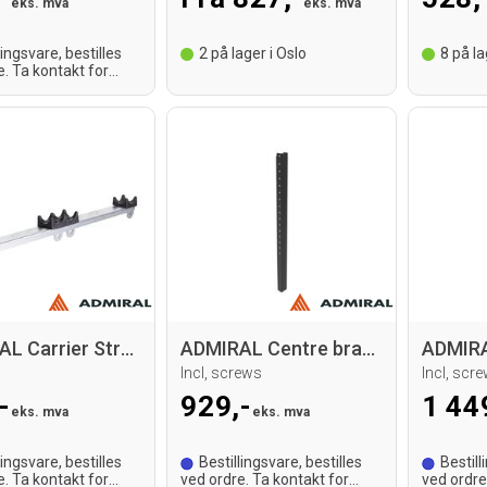
eks. mva
eks. mva
lingsvare, bestilles
2
på lager i Oslo
8
på la
e. Ta kontakt for
tid.
ADMIRAL Carrier Strong Girl 40
ADMIRAL Centre bracket set for H110
Incl, screws
Incl, scr
-
929,-
1 44
eks. mva
eks. mva
lingsvare, bestilles
Bestillingsvare, bestilles
Bestill
e. Ta kontakt for
ved ordre. Ta kontakt for
ved ordre