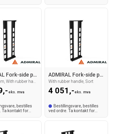
id.
leveringstid.
ADMIRAL Fork-side panel H 183
ADMIRAL Fork-side panel H 183
183 x 80cm, With rubber handle, Sort
With rubber handle, Sort
9,-
4 051,-
eks. mva
eks. mva
ingsvare, bestilles
Bestillingsvare, bestilles
. Ta kontakt for
ved ordre. Ta kontakt for
id.
leveringstid.