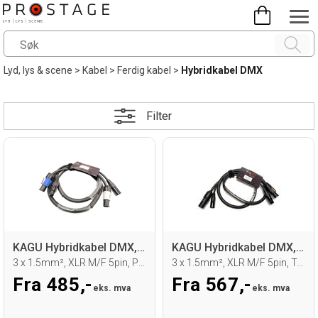
Lyd, lys & scene
>
Kabel
>
Ferdig kabel
>
Hybridkabel DMX
Filter
KAGU Hybridkabel DMX, XLR/Powercon
KAGU Hybridkabel DMX, XLR/True1
3 x 1.5mm², XLR M/F 5pin, Powercon B/G
3 x 1.5mm², XLR M/F 5pin, True1 M/F
Fra 485,-
Fra 567,-
eks. mva
eks. mva