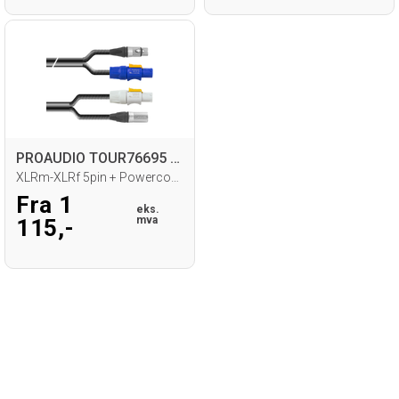
PROAUDIO TOUR76695 Kombikabel
XLRm-XLRf 5pin + Powercon, 2,5mm
Fra 1
eks.
mva
115,-