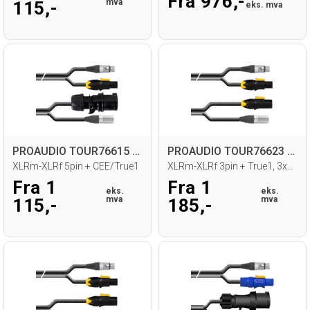
Fra 976,-
mva
115,-
eks. mva
PROAUDIO TOUR76615 Kombikabel
PROAUDIO TOUR76623 Kombikabel
XLRm-XLRf 5pin + CEE/True1
XLRm-XLRf 3pin + True1, 3x2,5mm2
Fra 1
Fra 1
eks.
eks.
mva
mva
115,-
185,-