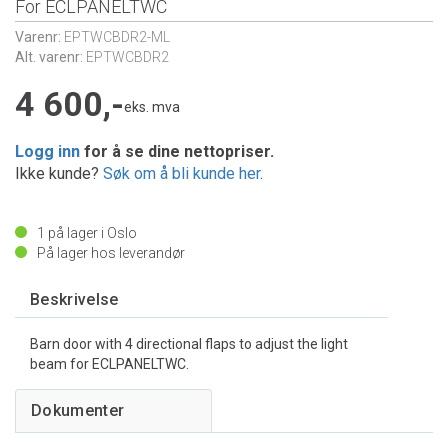
For ECLPANELTWC
Varenr:
EPTWCBDR2-ML
Alt. varenr:
EPTWCBDR2
4 600,-
eks. mva
Logg inn
for å se dine nettopriser.
Ikke kunde?
Søk om å bli kunde her
.
1
på lager i Oslo
På lager hos leverandør
Beskrivelse
Barn door with 4 directional flaps to adjust the light
beam for ECLPANELTWC.