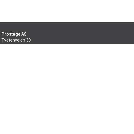
Prostage AS
Tvetenveien 30
0666 Oslo
22 99 46 60
salg@prostage.no
Min side
Om oss
Kontakt oss
Salgsbetingelser
Samfunnsansvar
Sitemap