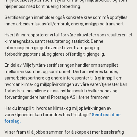
miljøledelsessystem som styrer klima- og miljøarbeidet, og som
hjelper oss med kontinuerlig forbedring.
Sertifiseringen inneholder også konkrete krav som må oppfylles
innen arbeidsmiljø, avfall/ombruk, energi, innkjøp og transport.
Hvert år innrapporterer vi tall for våre aktiviteter som resulterer i et
klimaregnskap, samt resultater og statistikk. Denne
informasjonen gir god oversikt over framgang og
forbedringspotensial, og gjøres offentlig tilgjengelig.
En del av Miljøfyrtårn-sertifiseringen handler om samspillet
mellom virksomhet og samfunnet. Derfor inviteres kunder,
samarbeidspartnere og andre interessenter til å gi innspill om
hvordan klima- og miljøpåvirkningen av våre varer/tjenester kan
forbedres. Innspillene gir oss nyttig innsikt i hvilke behov og
forventinger dere har til Prostage AS i årene fremover.
Har du innspill til hvordan klima- og miljøpåvirkningen av
varer/tjenester kan forbedres hos Prostage?
Send oss dine
forslag.
Vi ser fram til å jobbe sammen for å skape et mer bærekraftig