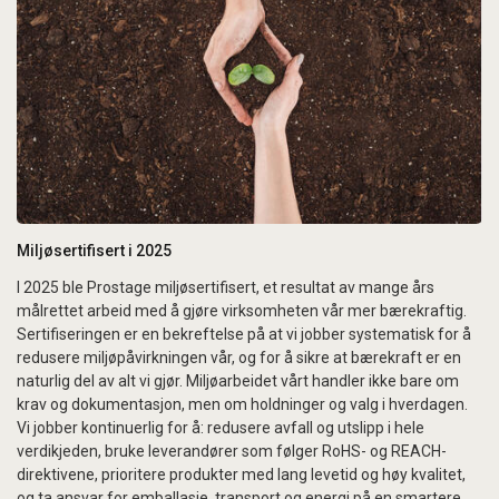
Miljøsertifisert i 2025
I 2025 ble Prostage miljøsertifisert, et resultat av mange års
målrettet arbeid med å gjøre virksomheten vår mer bærekraftig.
Sertifiseringen er en bekreftelse på at vi jobber systematisk for å
redusere miljøpåvirkningen vår, og for å sikre at bærekraft er en
naturlig del av alt vi gjør. Miljøarbeidet vårt handler ikke bare om
krav og dokumentasjon, men om holdninger og valg i hverdagen.
Vi jobber kontinuerlig for å: redusere avfall og utslipp i hele
verdikjeden, bruke leverandører som følger RoHS- og REACH-
direktivene, prioritere produkter med lang levetid og høy kvalitet,
og ta ansvar for emballasje, transport og energi på en smartere