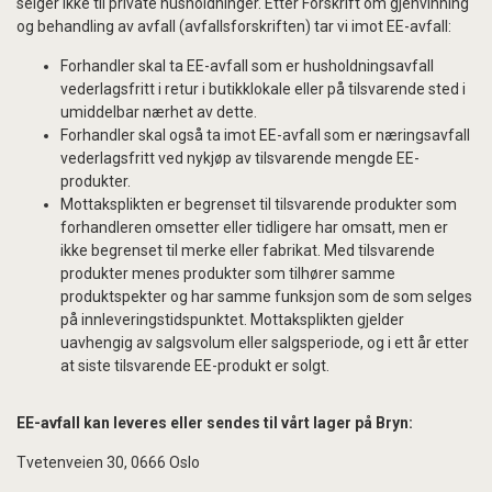
selger ikke til private husholdninger. Etter Forskrift om gjenvinning
og behandling av avfall (avfallsforskriften) tar vi imot EE-avfall:
Forhandler skal ta EE-avfall som er husholdningsavfall
vederlagsfritt i retur i butikklokale eller på tilsvarende sted i
umiddelbar nærhet av dette.
Forhandler skal også ta imot EE-avfall som er næringsavfall
vederlagsfritt ved nykjøp av tilsvarende mengde EE-
produkter.
Mottaksplikten er begrenset til tilsvarende produkter som
forhandleren omsetter eller tidligere har omsatt, men er
ikke begrenset til merke eller fabrikat. Med tilsvarende
produkter menes produkter som tilhører samme
produktspekter og har samme funksjon som de som selges
på innleveringstidspunktet. Mottaksplikten gjelder
uavhengig av salgsvolum eller salgsperiode, og i ett år etter
at siste tilsvarende EE-produkt er solgt.
EE-avfall kan leveres eller sendes til vårt lager på Bryn:
Tvetenveien 30, 0666 Oslo