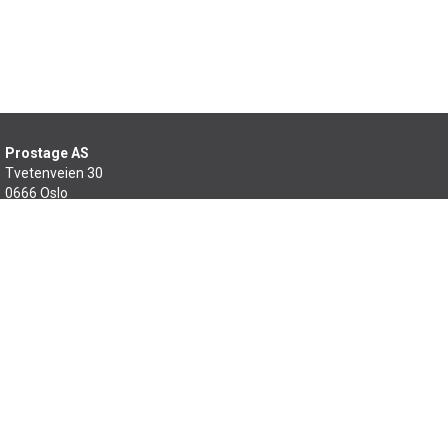
Prostage AS
Tvetenveien 30
0666 Oslo
22 99 46 60
salg@prostage.no
Min side
Om oss
Kontakt oss
Salgsbetingelser