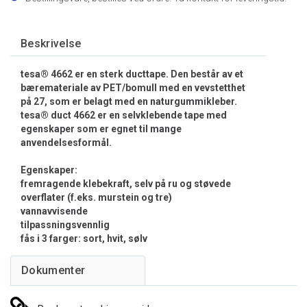
Beskrivelse
tesa® 4662 er en sterk ducttape. Den består av et
bæremateriale av PET/bomull med en vevstetthet
på 27, som er belagt med en naturgummikleber.
tesa® duct 4662 er en selvklebende tape med
egenskaper som er egnet til mange
anvendelsesformål.
Egenskaper:
fremragende klebekraft, selv på ru og støvede
overflater (f.eks. murstein og tre)
vannavvisende
tilpassningsvennlig
fås i 3 farger: sort, hvit, sølv