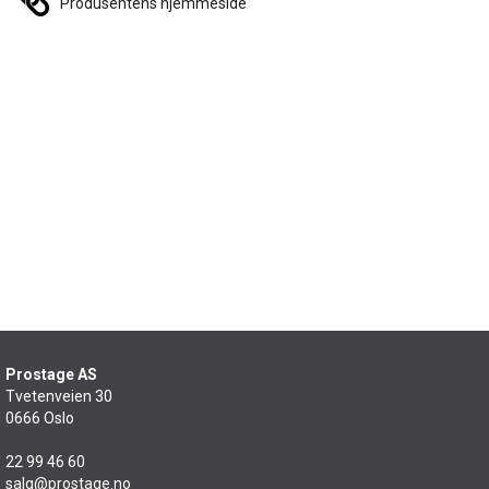
Produsentens hjemmeside
Prostage AS
Tvetenveien 30
0666 Oslo
22 99 46 60
salg@prostage.no