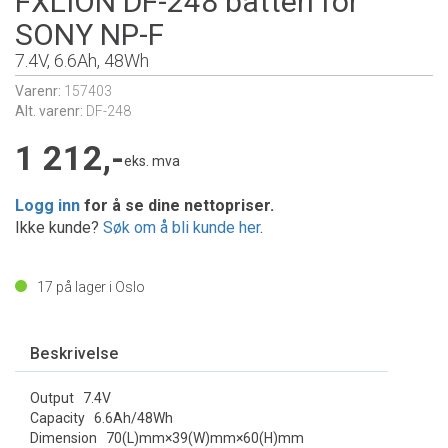
FXLION DF-248 batteri for
SONY NP-F
7.4V, 6.6Ah, 48Wh
Varenr:
157403
Alt. varenr:
DF-248
1 212,-
eks. mva
Logg inn
for å se dine nettopriser.
Ikke kunde?
Søk om å bli kunde her
.
17
på lager i Oslo
Beskrivelse
Output 7.4V
Capacity 6.6Ah/48Wh
Dimension 70(L)mm×39(W)mm×60(H)mm