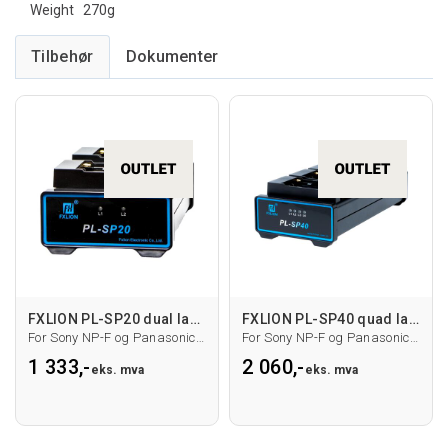
Weight 270g
Tilbehør
FXLION PL-SP20 dual lader for NP-F/D54
FXLION PL-SP40 quad lader for NP-F/D54
For Sony NP-F og Panasonic D54 serie
For Sony NP-F og Panasonic D54 serie
1 333,-
2 060,-
eks. mva
eks. mva