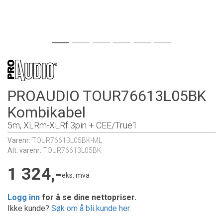
PROAUDIO TOUR76613L05BK
Kombikabel
5m, XLRm-XLRf 3pin + CEE/True1
Varenr:
TOUR76613L05BK-ML
Alt. varenr:
TOUR76613L05BK
1 324,-
eks. mva
Logg inn
for å se dine nettopriser.
Ikke kunde?
Søk om å bli kunde her
.