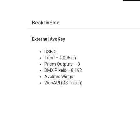
Beskrivelse
External AvoKey
USB C
Titan – 4,096 ch
Prism Outputs – 3
DMX Pixels – 8,192
Avolites Wings
WebAPI (D3 Touch)