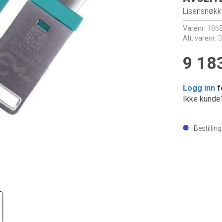
Lisensnøkke
Varenr:
186
Alt. varenr:
3
9 183
Logg inn
f
Ikke kund
Bestillin