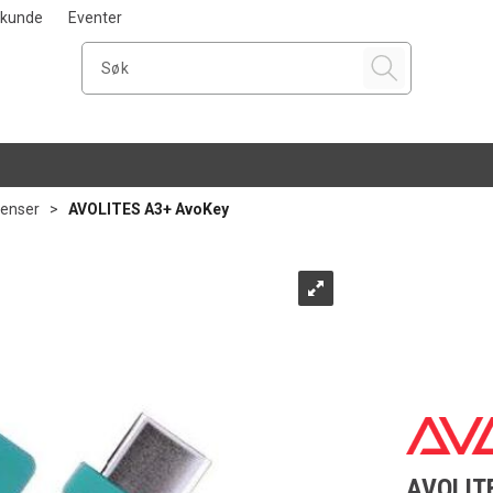
i kunde
Eventer
senser
>
AVOLITES A3+ AvoKey
AVOLIT