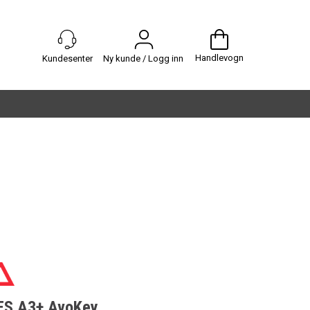
Handlevogn
Ny kunde / Logg inn
ES A3+ AvoKey