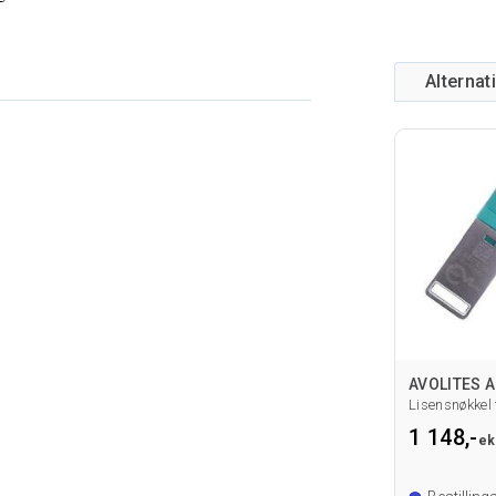
Alternat
AVOLITES A
Lisensnøkkel 
1 148,-
ek