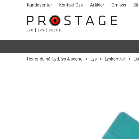
Kundesenter
Kontakt Oss
Artikler
Om oss
Bl
Her er du nå:
Lyd, lys & scene
>
Lys
>
Lyskontroll
>
Li