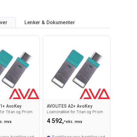
iver
Lenker & Dokumenter
1+ AvoKey
AVOLITES A2+ AvoKey
for Titan og Prism
Lisensnøkkel for Titan og Prism
4 592,-
s. mva
eks. mva