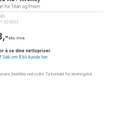
l for Titan og Prism
885
1-30-0033
,-
eks. mva
or å se dine nettopriser.
e?
Søk om å bli kunde her
.
gsvare, bestilles ved ordre. Ta kontakt for leveringstid.