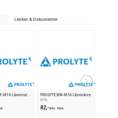
Lenker & Dokumenter
PROLYTE BM-M16 Låsemutter
PROLYTE BM-M16 Låseskive
PROLYTE 
M16,
M16, Din12
82,-
7,-
va
eks. mva
eks. m