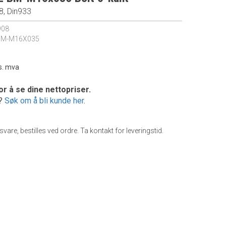
8, Din933
908
BM-M16X035
s. mva
or å se dine nettopriser.
e?
Søk om å bli kunde her
.
gsvare, bestilles ved ordre. Ta kontakt for leveringstid.