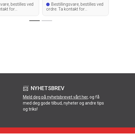
svare, bestilles ved
Bestillingsvare, bestilles ved
Bestilli
ntakt for
ordre. Ta kontakt for
ordre. Ta 
leveringstid.
leveringsti
📨 NYHETSBREV
Meld deg på nyhetsbrevet vårt her
, og få
med deg gode tilbud, nyheter og andre tips
og triks!