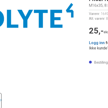
M16x35, 8.
Varenr:
164
Alt. varenr:
25,-
ek
Logg inn
f
Ikke kund
Bestillin