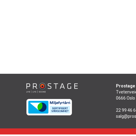
Prostage
Tvetenvei
0666 Oslo
22 99 46 
salg@pros