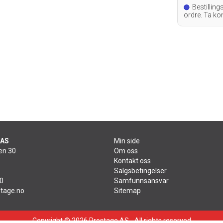
Bestilling
ordre. Ta ko
leveringstid.
 AS
Min side
en 30
Om oss
Kontakt oss
Salgsbetingelser
60
Samfunnsansvar
tage.no
Sitemap
Copyright © 2026 Prostage AS - All rights reserved