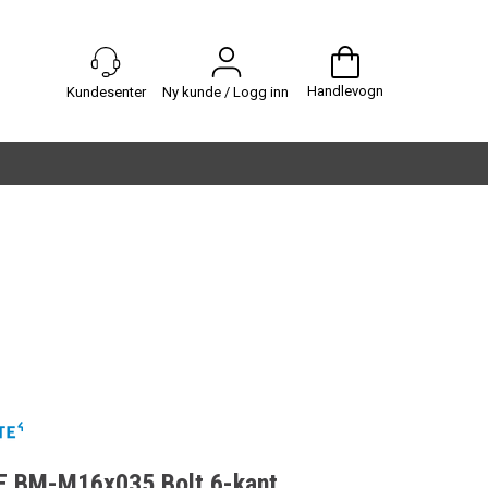
Handlevogn
Ny kunde / Logg inn
 BM-M16x035 Bolt 6-kant