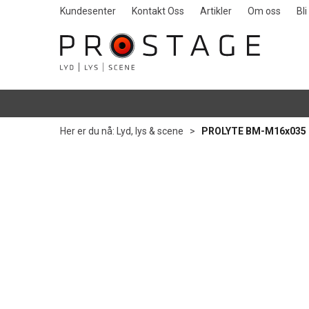
Kundesenter
Kontakt Oss
Artikler
Om oss
Bl
Her er du nå:
Lyd, lys & scene
>
PROLYTE BM-M16x035 B