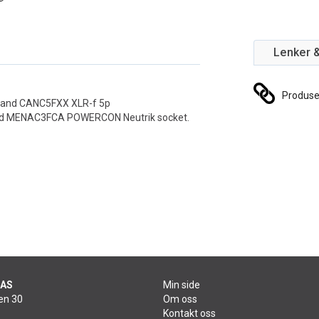
Lenker 
Produs
 and CANC5FXX XLR-f 5p
d MENAC3FCA POWERCON Neutrik socket.
 AS
Min side
en 30
Om oss
Kontakt oss