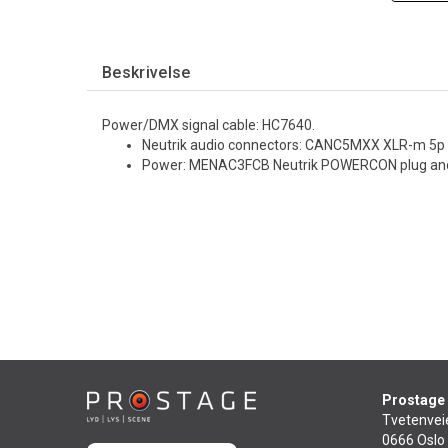
Beskrivelse
Power/DMX signal cable: HC7640.
Neutrik audio connectors: CANC5MXX XLR-m 5p
Power: MENAC3FCB Neutrik POWERCON plug an
Prostage
Tvetenvei
0666 Oslo