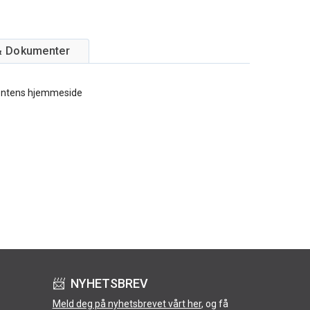
& Dokumenter
entens hjemmeside
📨 NYHETSBREV
Meld deg på nyhetsbrevet vårt her
, og få