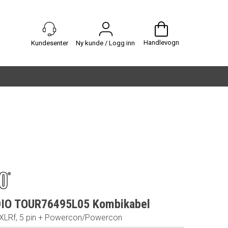
Handlevogn
Ny kunde / Logg inn
IO TOUR76495L05 Kombikabel
XLRf, 5 pin + Powercon/Powercon