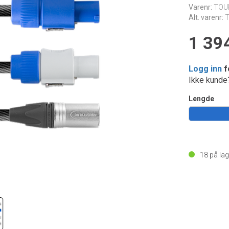
Varenr:
TOU
Alt. varenr:
1 394
Logg inn
f
Ikke kund
Lengde
18
på lag