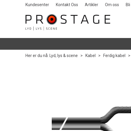
Kundesenter
Kontakt Oss
Artikler
Om oss
Bl
Her er du nå:
Lyd, lys & scene
>
Kabel
>
Ferdig kabel