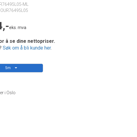
R76495L05-ML
TOUR76495L05
,-
eks. mva
or å se dine nettopriser.
e?
Søk om å bli kunde her
.
5m
er i Oslo