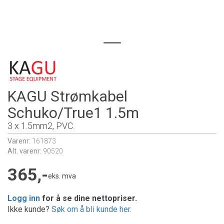
KAGU Strømkabel
Schuko/True1 1.5m
3 x 1.5mm2, PVC.
Varenr:
161873
Alt. varenr:
90520
365,-
eks. mva
Logg inn
for å se dine nettopriser.
Ikke kunde?
Søk om å bli kunde her
.