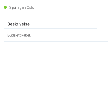
2
på lager i Oslo
Beskrivelse
Budsjett kabel.