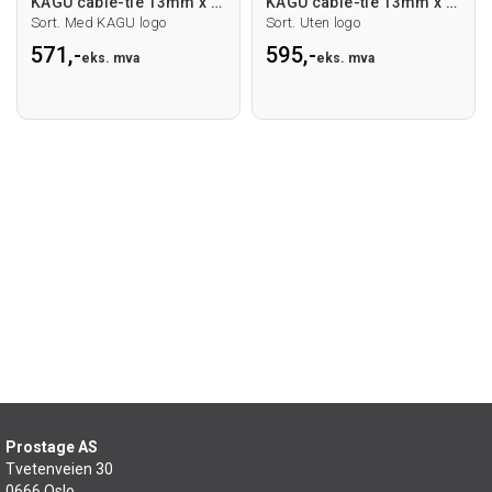
KAGU cable-tie 13mm x 200mm, 100 stk.
KAGU cable-tie 13mm x 200mm, 100 stk.
Sort. Med KAGU logo
Sort. Uten logo
571,-
595,-
eks. mva
eks. mva
Prostage AS
Tvetenveien 30
0666 Oslo