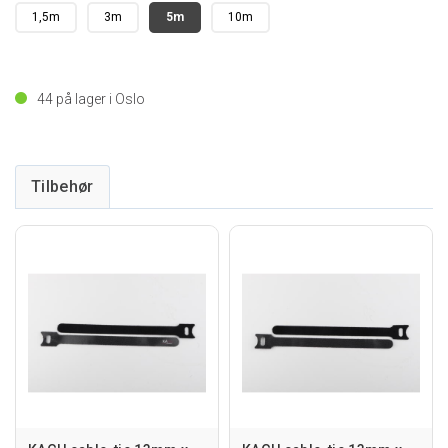
1,5m
3m
5m
10m
44
på lager i Oslo
Tilbehør