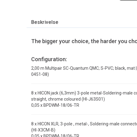
Beskrivelse
The bigger your choice, the harder you cho
Configuration:
2,00 m Multipair SC-Quantum QMC; S-PVC; black, mat |
0451-08)
8 x HICON jack (6,3mm) 3-pole metal-Soldering-male conn
straight, chrome coloured (HI-J63S01)
0,05 x BPDWM-18/06-TR
8 x HICON XLR, 3-pole , metal-, Soldering-male connector,
(HI-X3CM-B)
0,05 x BPDWM-18/06-TR