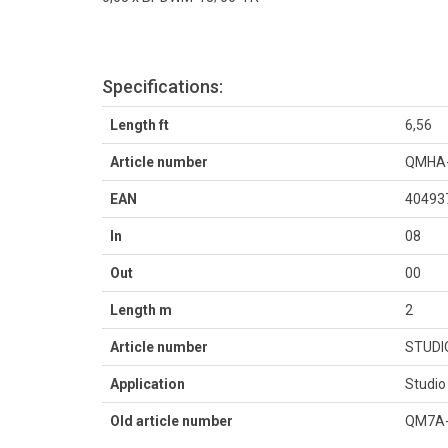
Specifications:
Length ft
6,56
Article number
QMHA-
EAN
40493
In
08
Out
00
Length m
2
Article number
STUD
Application
Studi
Old article number
QM7A