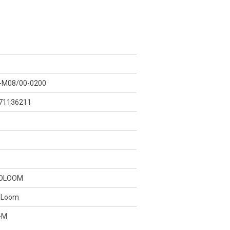
M08/00-0200
71136211
IOLOOM
o Loom
-M