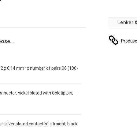
Lenker 
ose...
Produs
 2 x 0,14 mm² x number of pairs 08 (100-
ector, nickel plated with Goldtip pin,
 silver plated contact(s), straight, black