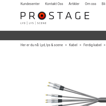
Kundesenter
Kontakt Oss
Artikler
Om oss
Bl
Her er du nå:
Lyd, lys & scene
>
Kabel
>
Ferdig kabel