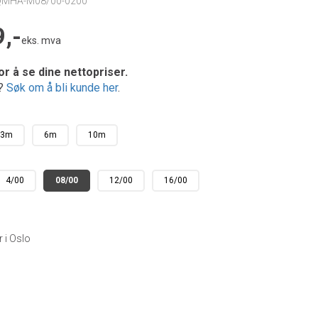
QMHA-M08/00-0200
,-
eks. mva
or å se dine nettopriser.
e?
Søk om å bli kunde her
.
3m
6m
10m
4/00
08/00
12/00
16/00
r i Oslo