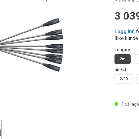
Alt. varenr:
3 039
Logg inn
f
Ikke kund
Lengde
2m
Inn/ut
2/00
1
på lage