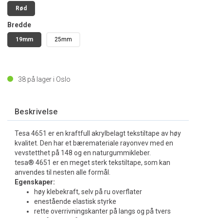
Rød
Bredde
19mm
25mm
38
på lager i Oslo
Beskrivelse
Tesa 4651 er en kraftfull akrylbelagt tekstiltape av høy
kvalitet. Den har et bæremateriale rayonvev med en
vevstetthet på 148 og en naturgummikleber.
tesa® 4651 er en meget sterk tekstiltape, som kan
anvendes til nesten alle formål.
Egenskaper:
høy klebekraft, selv på ru overflater
enestående elastisk styrke
rette overrivningskanter på langs og på tvers