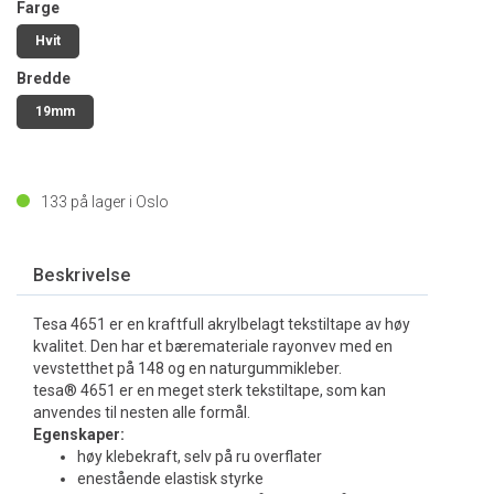
Farge
Hvit
Bredde
19mm
133
på lager i Oslo
Beskrivelse
Tesa 4651 er en kraftfull akrylbelagt tekstiltape av høy
kvalitet. Den har et bæremateriale rayonvev med en
vevstetthet på 148 og en naturgummikleber.
tesa® 4651 er en meget sterk tekstiltape, som kan
anvendes til nesten alle formål.
Egenskaper:
høy klebekraft, selv på ru overflater
enestående elastisk styrke