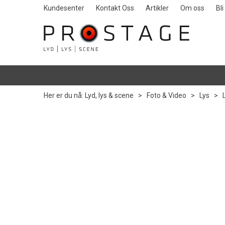
Kundesenter
Kontakt Oss
Artikler
Om oss
Bl
Her er du nå:
Lyd, lys & scene
>
Foto & Video
>
Lys
>