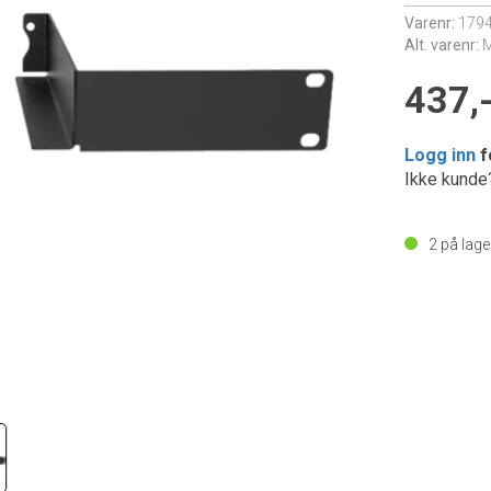
Varenr:
179
Alt. varenr:
437,
Logg inn
f
Ikke kund
2
på lage