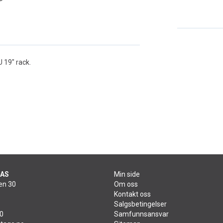
U 19" rack.
 AS
Min side
en 30
Om oss
Kontakt oss
Salgsbetingelser
60
Samfunnsansvar