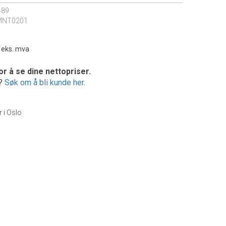
489
MNT0201
-
eks. mva
or å se dine nettopriser.
e?
Søk om å bli kunde her
.
r i Oslo