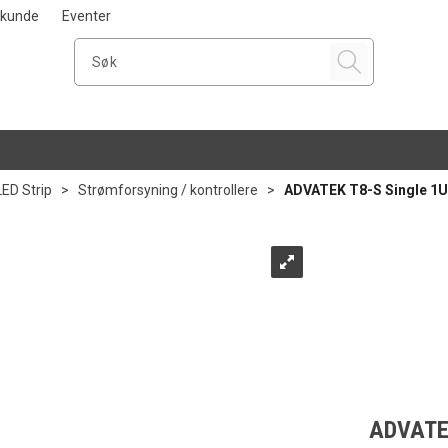
i kunde
Eventer
LED Strip
>
Strømforsyning / kontrollere
>
ADVATEK T8-S Single 1U 
ADVATEK