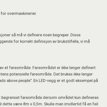
t for overmaskinerier.
nisjoner så må vi definere noen begreper. Disse
gende for korrekt definisjon av brukstilfelle, vi må
 av et fareområde. Fareområdet er ikke lenger definert
lastens potensielle fareområde. Det brukes ikke lenger
oads above people". En LED-vegg er et godt eksempel på
rt begrenset fareområde dersom området kun defineres
vil dette være 8m x 0,5m. Skulle man imidlertid få en feil