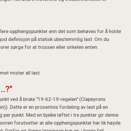
 flere opphengspunkter enn det som behøves for å holde
n god definisjon på statisk ubestemmlig last. Om du
rer sørge for at trossen eller sirkelen enten:
met mister all last
.?"
nkt ved å bruke "19-62-19-regelen" (Clapeyrons
). Dette er en prosentvis fordeling av last på en
g per punkt. Med en bjelke løftet i tre punkter gir denne
rien forutsetter at alle opphengspunkter har lik høyde.
t. Derfor gir denne løsningen kun en, i beste fall,