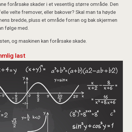
ne forårsake skader i et vesentlig større område. Den
ilfelle velte fremover, eller bakover? Skal man ta høyde
rmens bredde, pluss et område forran og bak skjermen
an følge med.
asten, og maskinen kan forårsake skade.
mlig last