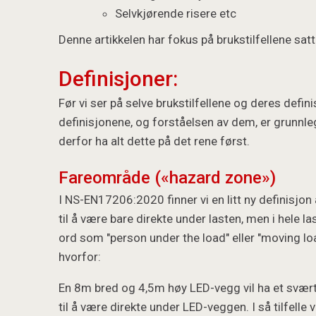
Selvkjørende risere etc
Denne artikkelen har fokus på brukstilfellene sat
Definisjoner:
Før vi ser på selve brukstilfellene og deres defi
definisjonene, og forståelsen av dem, er grunnleg
derfor ha alt dette på det rene først.
Fareområde («hazard zone»)
I NS-EN17206:2020 finner vi en litt ny definisjon
til å være bare direkte under lasten, men i hele 
ord som "person under the load" eller "moving l
hvorfor:
En 8m bred og 4,5m høy LED-vegg vil ha et svæ
til å være direkte under LED-veggen. I så tilfelle 