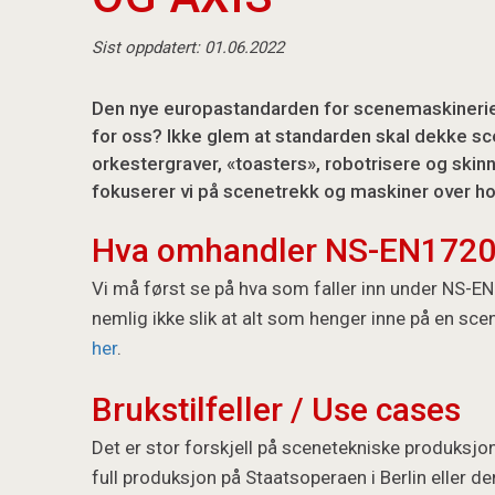
Sist oppdatert: 01.06.2022
Den nye europastandarden for scenemaskinerier h
for oss? Ikke glem at standarden skal dekke sc
orkestergraver, «toasters», robotrisere og skin
fokuserer vi på scenetrekk og maskiner over ho
Hva omhandler NS-EN172
Vi må først se på hva som faller inn under NS-EN
nemlig ikke slik at alt som henger inne på en sce
her
.
Brukstilfeller / Use cases
Det er stor forskjell på scenetekniske produksjo
full produksjon på Staatsoperaen i Berlin eller de