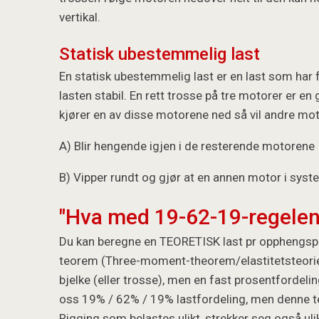
vertikal.
Statisk ubestemmelig last
En statisk ubestemmelig last er en last som har
lasten stabil. En rett trosse på tre motorer er e
kjører en av disse motorene ned så vil andre moto
A) Blir hengende igjen i de resterende motorene
B) Vipper rundt og gjør at en annen motor i syste
"Hva med 19-62-19-regelen.
Du kan beregne en TEORETISK last pr opphengspu
teorem (Three-moment-theorem/elastitetsteorien)
bjelke (eller trosse), men en fast prosentfordelin
oss 19% / 62% / 19% lastfordeling, men denne teo
Rigging som belastes ulikt, strekker seg også ulik