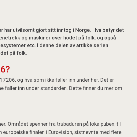
ar utvilsomt gjort sitt inntog i Norge. Hva betyr det
enetrekk og maskiner over hodet på folk, og også
nesystemer etc. I denne delen av artikkelserien
det på folk.
06?
17206, og hva som ikke faller inn under her. Det er
ne faller inn under standarden. Dette finner du mer om
ner. Området spenner fra trubaduren på lokalpuben, til
n europeiske finalen i Eurovision, sistnevnte med flere