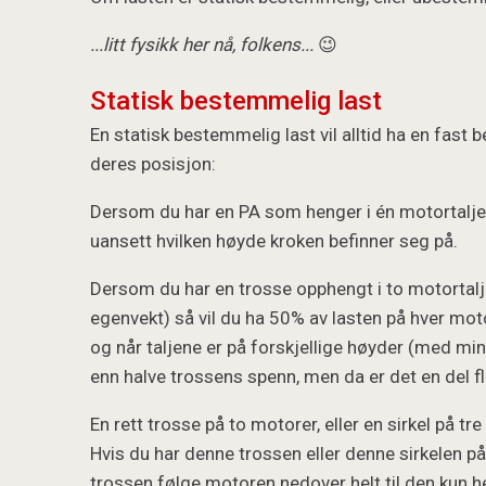
...litt fysikk her nå, folkens...
😉
Statisk bestemmelig last
En statisk bestemmelig last vil alltid ha en fas
deres posisjon:
Dersom du har en PA som henger i én motortalje, 
uansett hvilken høyde kroken befinner seg på.
Dersom du har en trosse opphengt i to motortalj
egenvekt) så vil du ha 50% av lasten på hver moto
og når taljene er på forskjellige høyder (med min
enn halve trossens spenn, men da er det en del fle
En rett trosse på to motorer, eller en sirkel på t
Hvis du har denne trossen eller denne sirkelen på
trossen følge motoren nedover helt til den kun 