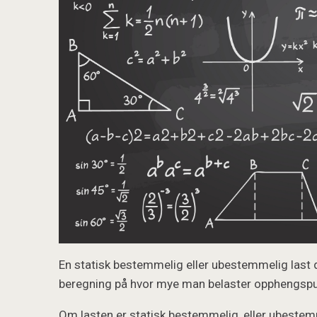
En statisk bestemmelig eller ubestemmelig last 
beregning på hvor mye man belaster opphengspun
Om lasten er statisk bestemmelig, eller ubestemm