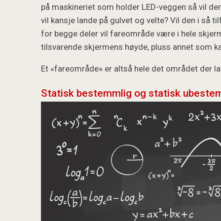
på maskineriet som holder LED-veggen så vil den
vil kansje lande på gulvet og velte? Vil den i så t
for begge deler vil fareområde være i hele skje
tilsvarende skjermens høyde, pluss annet som k
Et «fareområde» er altså hele det området der l
Statisk bestemmlig og statisk ubestem