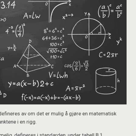
defineres av om det er mulig å gjøre en matematisk
ktene i en rigg.
elig, defineres i standarden, under tabell B.1.