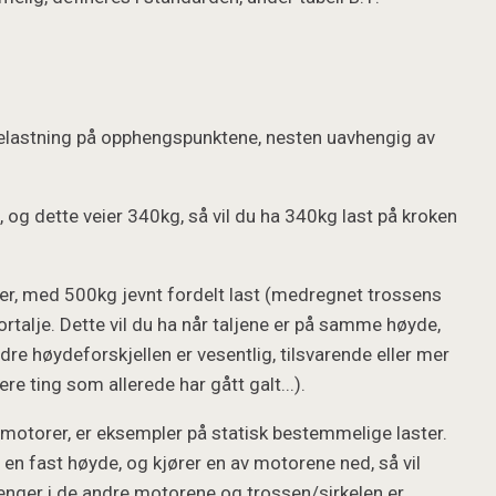
t belastning på opphengspunktene, nesten uavhengig av
og dette veier 340kg, så vil du ha 340kg last på kroken
er, med 500kg jevnt fordelt last (medregnet trossens
rtalje. Dette vil du ha når taljene er på samme høyde,
dre høydeforskjellen er vesentlig, tilsvarende eller mer
re ting som allerede har gått galt...).
re motorer, er eksempler på statisk bestemmelige laster.
 en fast høyde, og kjører en av motorene ned, så vil
henger i de andre motorene og trossen/sirkelen er