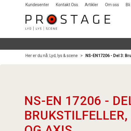
Kundesenter
Kontakt Oss
Artikler
Om oss
Bl
Her er du nå:
Lyd, lys & scene
>
NS-EN17206 - Del 3: Bru
NS-EN 17206 - DEL
BRUKSTILFELLER,
OG AXIS