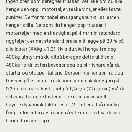
Ingeniøren som beregner trussen, vet ikke om du skal
henge den opp i motortaljer, raske vinsjer eller faste
punkter. Derfor tar tabellen utgangspunkt i at lasten
henger stille. Dersom du henger opp trussen i
motortaljer med en hastighet på 4 m/min (standard
riggtaljer), er det standard praksis å legge på 20 % på
alle laster (XXkg x 1,2). Hvis du skal henge fra deg
400kg utstyr, må du altså beregne dette til å veie
480kg fordi lasten beveger seg og blir tyngre når du
starter og stopper taljene. Dersom du henger fra deg
trussen på et teatertrekk som har en akslerasjon på
0,3 og en maks hastighet på 1,2m/s (72m/min) må du
selvsagt beregne lastene dine men en vesentlig
høyere dynamisk faktor enn 1,2. Det er altså umulig
for produsenten av trussen å vite noe om hva du skal
henge trussen opp i.