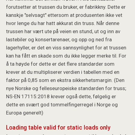
forutsetter at trussen du bruker, er fabrikkny. Dette er
kanskje "selvsagt" ettersom at produsenten ikke vet
hvor lenge du har hatt akkurat din truss. Når denne
trussen har vært ute på veien en stund, ut og inn av
lastebiler og konsertarenaer, og opp og ned fra
lagerhyller, er det en viss sannsynlighet for at trussen
kan ha fått en skade som du ikke legger merke til. For
å ta høyde for dette er det flere standarder som
krever at du multipliserer verdien i tabellen med en
faktor på 0,85 som en ekstra sikkerhetsmargin. (Den
nye Norske og felleseuropeiske standarden for truss;
NS-EN 17115:2018 krever også dette, følgelig er
dette en svært god tommelfingerregel i Norge og
Europa generelt)
Loading table valid for static loads only