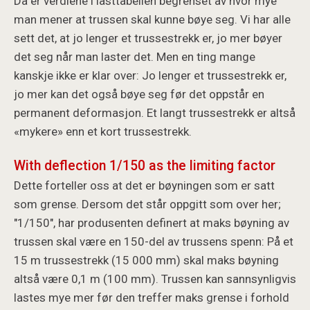
Da er verdiene i lasttabellen begrenset av hvor mye
man mener at trussen skal kunne bøye seg. Vi har alle
sett det, at jo lenger et trussestrekk er, jo mer bøyer
det seg når man laster det. Men en ting mange
kanskje ikke er klar over: Jo lenger et trussestrekk er,
jo mer kan det også bøye seg før det oppstår en
permanent deformasjon. Et langt trussestrekk er altså
«mykere» enn et kort trussestrekk.
With deflection 1/150 as the limiting factor
Dette forteller oss at det er bøyningen som er satt
som grense. Dersom det står oppgitt som over her;
"1/150", har produsenten definert at maks bøyning av
trussen skal være en 150-del av trussens spenn: På et
15 m trussestrekk (15 000 mm) skal maks bøyning
altså være 0,1 m (100 mm). Trussen kan sannsynligvis
lastes mye mer før den treffer maks grense i forhold