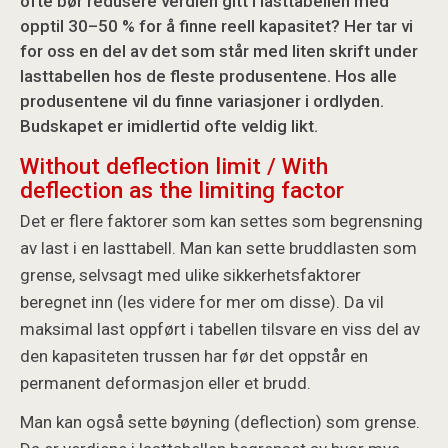
ofte bør redusere verdien gitt i lasttabellen med
opptil 30–50 % for å finne reell kapasitet? Her tar vi
for oss en del av det som står med liten skrift under
lasttabellen hos de fleste produsentene. Hos alle
produsentene vil du finne variasjoner i ordlyden.
Budskapet er imidlertid ofte veldig likt.
Without deflection limit / With
deflection as the limiting factor
Det er flere faktorer som kan settes som begrensning
av last i en lasttabell. Man kan sette bruddlasten som
grense, selvsagt med ulike sikkerhetsfaktorer
beregnet inn (les videre for mer om disse). Da vil
maksimal last oppført i tabellen tilsvare en viss del av
den kapasiteten trussen har før det oppstår en
permanent deformasjon eller et brudd.
Man kan også sette bøyning (deflection) som grense.