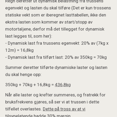
Regn deretter ut dynamisk belastning fra trussens
egenvekt og lasten du skal tilføre (Det er kun trossens
statiske vekt som er iberegnet lasttabellen, ikke den
ekstra lasten som kommer av start/stopp av
motortaljene, derfor må det tillegget for dynamisk
last legges til, som her):
- Dynamisk last fra trussens egenvekt: 20% av (7kg x
12m) = 16,8kg
- Dynamisk last fra tilført last: 20% av 350kg = 70kg
Summer deretter tilførte dynamiske laster og lasten
du skal henge opp:
350kg + 70kg + 16,8kg =
436,8kg
Når alle laster og krefter summeres, og fratrekk for
bruksfrekvens gjøres, så ser vi at trussen i dette
tilfellet overlastes.
Dette på tross av at vi
tilsynelatende hadde 30% margin.