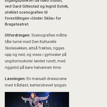
utgangspunktet da Glød Studio,
ved Gard Gitlestad og Ingrid Solvik,
utviklet scenografien til
forestillingen «Under Sklia» for
Brageteatret.
Utfordringen:
Scenografien måtte
tåle turné med Den Kulturelle
Skolesekken, altså fraktes, rigges
opp og ned, og vises i gymsaler på
ungdomsskoler landet rundt, med
riggetid på bare halvannen time.
Løsningen:
En manuell dreiescene
med trådløst, batteridrevet lysgulv.