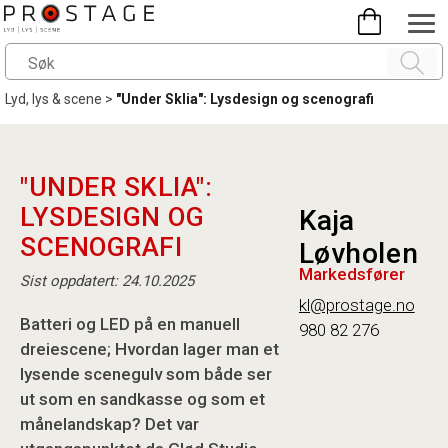
Lyd, lys & scene
>
"Under Sklia": Lysdesign og scenografi
"UNDER SKLIA":
LYSDESIGN OG
Kaja
SCENOGRAFI
Løvholen
Markedsfører
Sist oppdatert: 24.10.2025
kl@prostage.no
Batteri og LED på en manuell
980 82 276
dreiescene; Hvordan lager man et
lysende scenegulv som både ser
ut som en sandkasse og som et
månelandskap? Det var