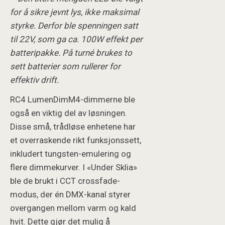
for å sikre jevnt lys, ikke maksimal
styrke. Derfor ble spenningen satt
til 22V, som ga ca. 100W effekt per
batteripakke. På turné brukes to
sett batterier som rullerer for
effektiv drift.
RC4 LumenDimM4-dimmerne ble
også en viktig del av løsningen.
Disse små, trådløse enhetene har
et overraskende rikt funksjonssett,
inkludert tungsten-emulering og
flere dimmekurver. I «Under Sklia»
ble de brukt i CCT crossfade-
modus, der én DMX-kanal styrer
overgangen mellom varm og kald
hvit. Dette gjør det mulig å