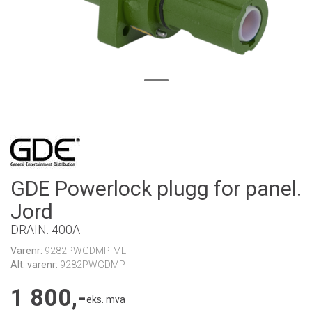
GDE Powerlock plugg for panel.
Jord
DRAIN. 400A
Varenr:
9282PWGDMP-ML
Alt. varenr:
9282PWGDMP
1 800,-
eks. mva