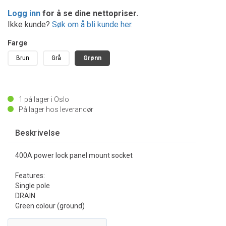
Logg inn
for å se dine nettopriser.
Ikke kunde?
Søk om å bli kunde her
.
Farge
Brun
Grå
Grønn
1
på lager i Oslo
På lager hos leverandør
Beskrivelse
400A power lock panel mount socket
Features:
Single pole
DRAIN
Green colour (ground)