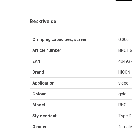
Beskrivelse
Crimping capacities, screen '
0,000
Article number
BNC1.6
EAN
40493
Brand
HICON
Application
video
Colour
gold
Model
BNC
Style variant
Type D
Gender
female