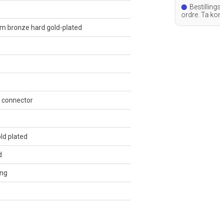
Bestilling
ordre. Ta ko
leveringstid.
um bronze hard gold-plated
 connector
ld plated
d
ng