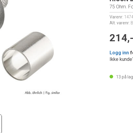
75 Ohm. Fo
Varenr:
147
Alt. varenr:
B
214,
Logg inn
f
Ikke kund
13
på lag