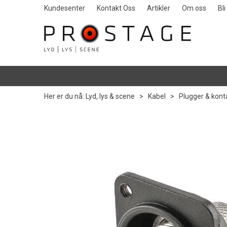
Kundesenter
Kontakt Oss
Artikler
Om oss
Bl
Her er du nå:
Lyd, lys & scene
>
Kabel
>
Plugger & kont