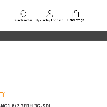
Handlevogn
Ny kunde / Logg inn
NC1.6/7.3FDH 3G-SDI