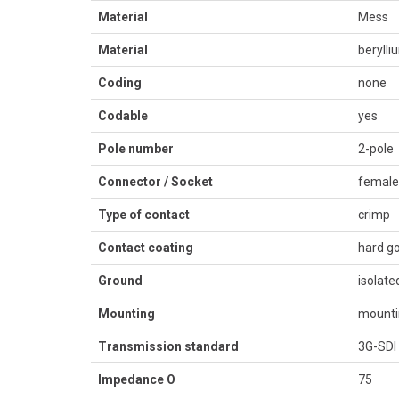
Material
Mess
Material
berylli
Coding
none
Codable
yes
Pole number
2-pole
Connector / Socket
female
Type of contact
crimp
Contact coating
hard go
Ground
isolate
Mounting
mounti
Transmission standard
3G-SDI
Impedance O
75