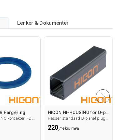
Lenker & Dokumenter
R Fargering
HICON HI-HOUSING for D-panel kontakter
For D-panel BNC kontakter, FDH/FPD
Passer standard D-panel plugg/kontakt
220,-
4 234,-
eks. mva