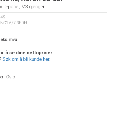
r D-panel, M3 gjenger
449
NC1.6/7.3FDH
-
eks. mva
or å se dine nettopriser.
e?
Søk om å bli kunde her
.
er i Oslo