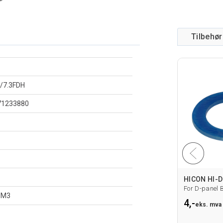
Tilbehør
/7.3FDH
71233880
HICON HI-D
 M3
4,-
eks. mva