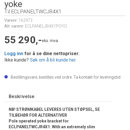
yoke
Til ECLPANELTWCJR4X1
Varenr:
162973
Alt. varenr:
ECLPANELJR4X1POYO
55 290,-
eks. mva
Logg inn
for å se dine nettopriser.
Ikke kunde?
Søk om å bli kunde her
.
Bestillingsvare, bestilles ved ordre. Ta kontakt for leveringstid.
Beskrivelse
NB! STRØMKABEL LEVERES UTEN STØPSEL, SE
TILBEHØR FOR ALTERNATIVER
Pole operated yoke bracket for
ECLPANELTWCJR4X1. With an extremely slim