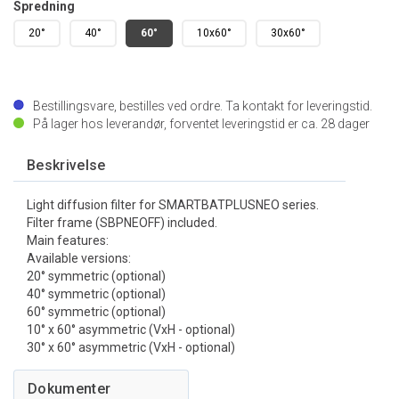
Spredning
20°
40°
60°
10x60°
30x60°
Bestillingsvare, bestilles ved ordre. Ta kontakt for leveringstid.
På lager hos leverandør, forventet leveringstid er ca.
28
dager
Beskrivelse
Light diffusion filter for SMARTBATPLUSNEO series.
Filter frame (SBPNEOFF) included.
Main features:
Available versions:
20° symmetric (optional)
40° symmetric (optional)
60° symmetric (optional)
10° x 60° asymmetric (VxH - optional)
30° x 60° asymmetric (VxH - optional)