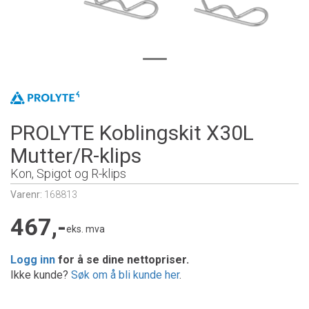
PROLYTE Koblingskit X30L
Mutter/R-klips
Kon, Spigot og R-klips
Varenr:
168813
467,-
eks. mva
Logg inn
for å se dine nettopriser.
Ikke kunde?
Søk om å bli kunde her
.