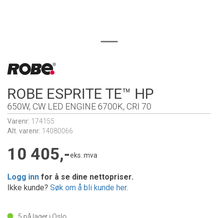
ROBE ESPRITE TE™ HP
650W, CW LED ENGINE 6700K, CRI 70
Varenr:
174155
Alt. varenr:
14080066
10 405,-
eks. mva
Logg inn
for å se dine nettopriser.
Ikke kunde?
Søk om å bli kunde her
.
5
på lager i Oslo