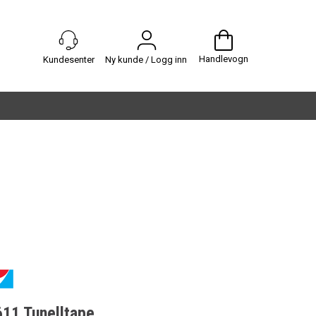
Handlevogn
Ny kunde / Logg inn
11 Tunelltape