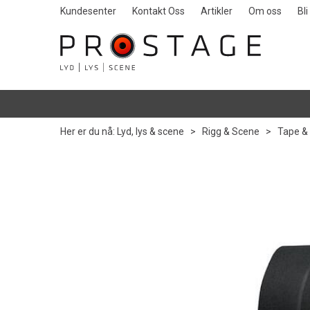
Kundesenter
Kontakt Oss
Artikler
Om oss
Bl
Her er du nå:
Lyd, lys & scene
>
Rigg & Scene
>
Tape &