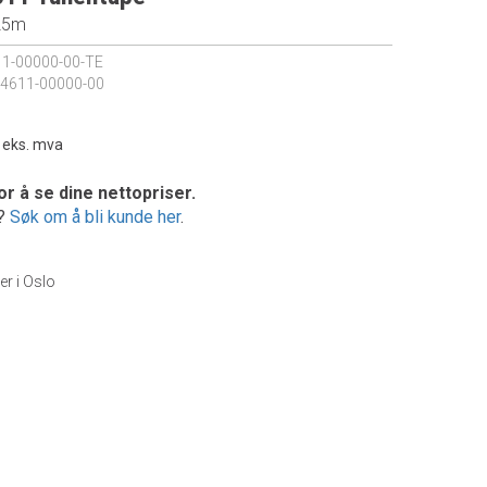
25m
1-00000-00-TE
4611-00000-00
-
eks. mva
or å se dine nettopriser.
e?
Søk om å bli kunde her
.
er i Oslo