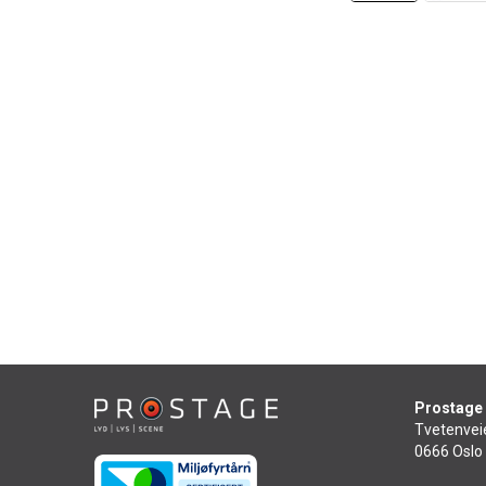
Prostage
Tvetenvei
0666 Oslo