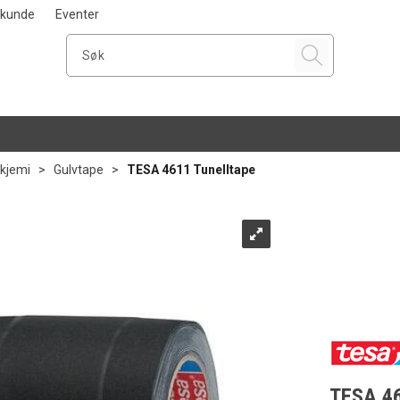
i kunde
Eventer
 kjemi
>
Gulvtape
>
TESA 4611 Tunelltape
TESA 46