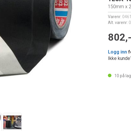
150mm x 
Varenr:
0461
Alt. varenr:
0
802,
Logg inn
f
Ikke kund
10
på lag