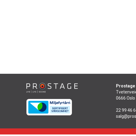
276
på lager
Prostage
Tvetenvei
0666 Oslo
22 99 46 
salg@pros