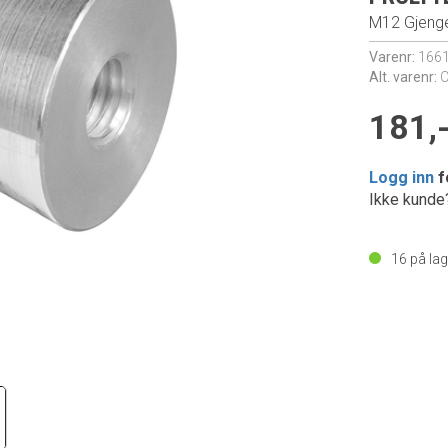
M12 Gjeng
Varenr:
166
Alt. varenr:
181,
Logg inn
f
Ikke kund
16
på lag