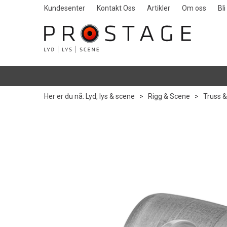
Kundesenter
Kontakt Oss
Artikler
Om oss
Bl
Her er du nå:
Lyd, lys & scene
>
Rigg & Scene
>
Truss &