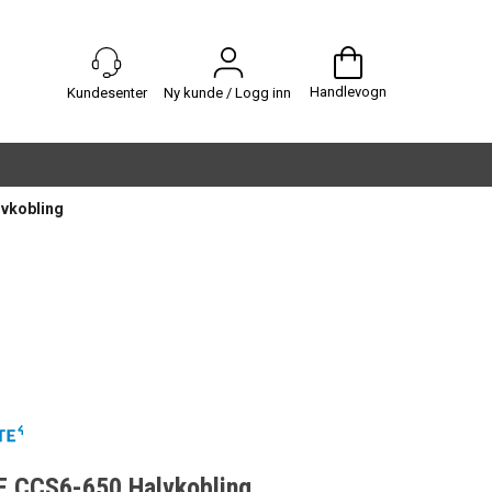
Handlevogn
Ny kunde / Logg inn
vkobling
 CCS6-650 Halvkobling