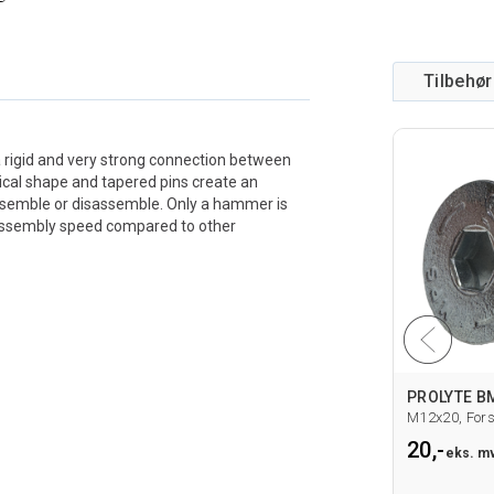
Tilbehør
a rigid and very strong connection between
nical shape and tapered pins create an
ssemble or disassemble. Only a hammer is
 assembly speed compared to other
6-607 Spigot
en utstikk
M12x20, Fors
20,-
eks. m