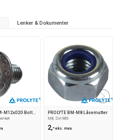
Lenker & Dokumenter
PROLYTE BM-M12x020 Bolt Umbrako
PROLYTE BM-M8 Låsemutter
PROLYTE 
enket
M8, Din985
M8 Gjenger
2,-
42,-
va
eks. mva
eks.