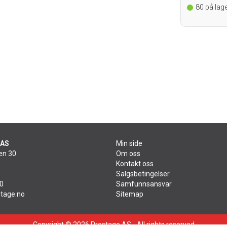
 i Oslo
80
på lage
 AS
Min side
en 30
Om oss
Kontakt oss
Salgsbetingelser
60
Samfunnsansvar
tage.no
Sitemap
Copyright © 2026 Prostage AS - All rights reserved