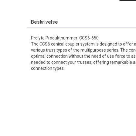
Beskrivelse
Prolyte Produktnummer: CCS6-650
The CCS6 conical coupler system is designed to offer 
various truss types of the multipurpose series. The co
optimal connection without the need of use force to a
needed to connect your trusses, offering remarkable
connection types.
PROLYTE CCS
For R-Klipps, ut
38,-
eks. mva