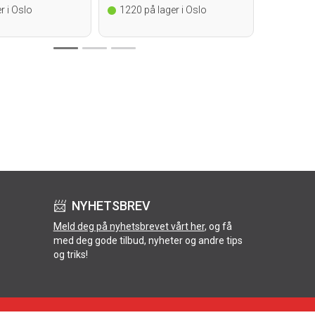
r i Oslo
1220
på lager i Oslo
1013
på
📨 NYHETSBREV
Meld deg på nyhetsbrevet vårt her
, og få
med deg gode tilbud, nyheter og andre tips
og triks!