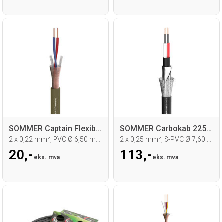
SOMMER Captain Flexible Mikrofonkabel
SOMMER Carbokab 225 Mikrofonkabel
2 x 0,22 mm², PVC Ø 6,50 mm, olivengrønn
2 x 0,25 mm², S-PVC Ø 7,60 mm, sort
20,-
113,-
eks. mva
eks. mva