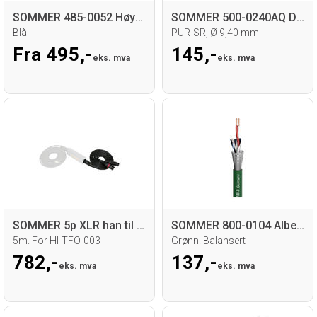
SOMMER 485-0052 Høyttalerkabel
SOMMER 500-0240AQ DMX/Power Hybridkabel
Blå
PUR-SR, Ø 9,40 mm
Fra 495,-
145,-
eks. mva
eks. mva
SOMMER 5p XLR han til 2 x 3p XLR han
SOMMER 800-0104 Albedo Hi-Fi kabel
5m. For HI-TFO-003
Grønn. Balansert
782,-
137,-
eks. mva
eks. mva