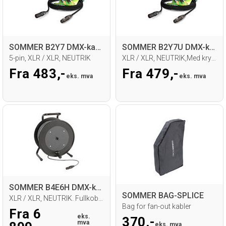
SOMMER B2Y7 DMX-kabel, sort
SOMMER B2Y7U DMX-kabel, 5-pin
5-pin, XLR / XLR, NEUTRIK
XLR / XLR, NEUTRIK,Med krymp, Sort
Fra 483,-
Fra 479,-
eks. mva
eks. mva
SOMMER B4E6H DMX-kabel på trommel, 5-pin
SOMMER BAG-SPLICE
XLR / XLR, NEUTRIK. Fullkoblet
Bag for fan-out kabler
Fra 6
eks.
370,-
mva
eks. mva