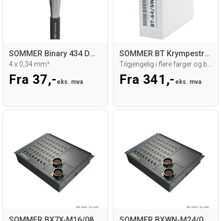
SOMMER Binary 434 DMX512 DMX-kabel
SOMMER BT Krympestrømpe på boks
4 x 0,34 mm²
Tilgjengelig i flere farger og bredder
Fra 37,-
Fra 341,-
eks. mva
eks. mva
SOMMER BX7X-M16/08 Stageboks
SOMMER BXWN-M24/08 Stageboks