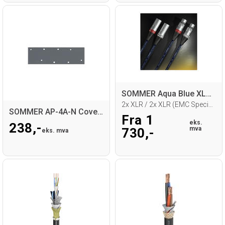
SOMMER Aqua Blue XLR Signalkabel
2x XLR / 2x XLR (EMC Special), NEUTRIK
SOMMER AP-4A-N Cover panel
Fra 1
eks.
238,-
mva
730,-
eks. mva