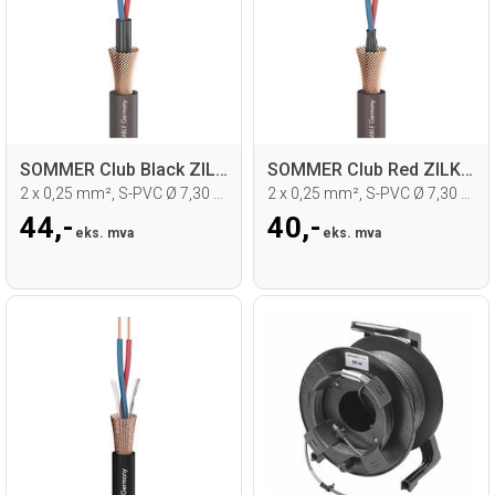
SOMMER Club Black ZILK Mikrofonkabel
SOMMER Club Red ZILK Mikrofonkabel
2 x 0,25 mm², S-PVC Ø 7,30 mm, sort
2 x 0,25 mm², S-PVC Ø 7,30 mm, rød
44,-
40,-
eks. mva
eks. mva