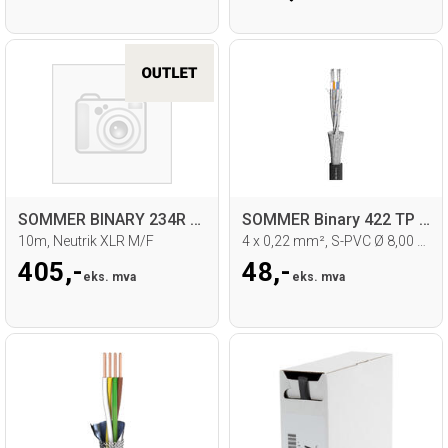
SOMMER BINARY 234R AES/EBU Kabel
SOMMER Binary 422 TP DMX512 DMX-kabel
10m, Neutrik XLR M/F
4 x 0,22 mm², S-PVC Ø 8,00 mm
405,-
48,-
eks. mva
eks. mva