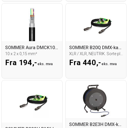
SOMMER Aura DMCK10 Multikabel
SOMMER B20Q DMX-kabel, 3-pin
10 x 2 x 0,15 mm²
XLR / XLR, NEUTRIK. Sorte plugger
Fra 194,-
Fra 440,-
eks. mva
eks. mva
SOMMER B2E3H DMX-kabel på trommel, 3-pin