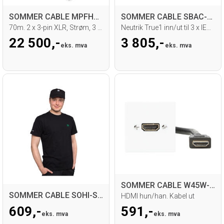
SOMMER CABLE MPFHHM00/02-7000 Multikabel
SOMMER CABLE SBAC-3000-0050 overgang
70m. 2 x 3-pin XLR, Strøm, 3 x 2,5mm²
Neutrik True1 inn/ut til 3 x IEC m/lås
22 500,-
3 805,-
eks. mva
eks. mva
SOMMER CABLE W45W-00 SYSWALL45 Modul
SOMMER CABLE SOHI-SHIRT-L
HDMI hun/han. Kabel ut
609,-
591,-
eks. mva
eks. mva