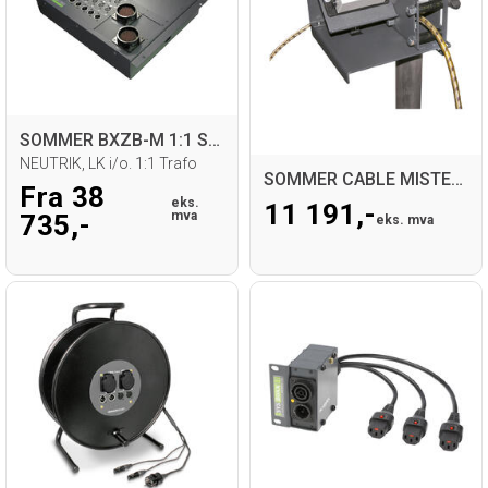
SOMMER BXZB-M 1:1 Stageboks
NEUTRIK, LK i/o. 1:1 Trafo
SOMMER CABLE MISTER-METER
Fra 38
eks.
11 191,-
mva
735,-
eks. mva