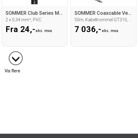
SOMMER Club Series MKII Mikrofonkabel
SOMMER Coaxcable Vector Plus 1.2L/4.8DZ
2 x 0,34 mm², PVC
50m, Kabeltrommel GT310, sort
Fra 24,-
7 036,-
eks. mva
eks. mva
Vis flere