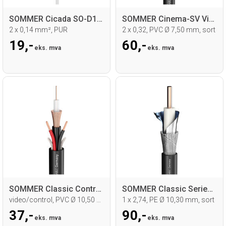
SOMMER Cicada SO-D14 Mikrofonkabel
SOMMER Cinema-SV Videokabel
2 x 0,14 mm², PUR
2 x 0,32, PVC Ø 7,50 mm, sort
19,-
60,-
eks. mva
eks. mva
SOMMER Classic Control Videokabel
SOMMER Classic Series MKII LL Videokabel
video/control, PVC Ø 10,50 mm, sort
1 x 2,74, PE Ø 10,30 mm, sort
37,-
90,-
eks. mva
eks. mva