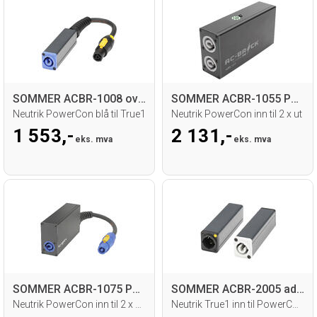
SOMMER ACBR-1008 overgang
SOMMER ACBR-1055 PowerCon split
Neutrik PowerCon blå til True1
Neutrik PowerCon inn til 2 x ut
1 553,-
2 131,-
eks. mva
eks. mva
SOMMER ACBR-1075 PowerCon split
SOMMER ACBR-2005 adapter
Neutrik PowerCon inn til 2 x PowerCon ut
Neutrik True1 inn til PowerCon grå ut