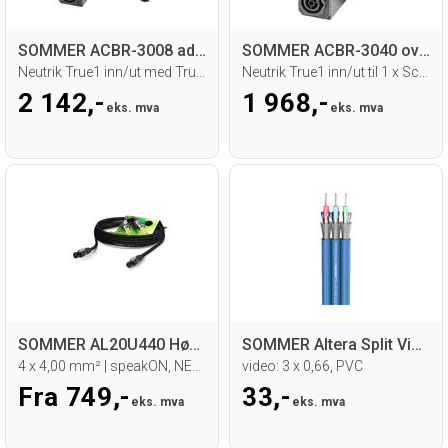
SOMMER ACBR-3008 adapter
SOMMER ACBR-3040 overgang
Neutrik True1 inn/ut med True1 tap
Neutrik True1 inn/ut til 1 x Schuko ut
2 142,-
1 968,-
eks. mva
eks. mva
SOMMER AL20U440 Høyttalerkabel
SOMMER Altera Split Videokabel
4 x 4,00 mm² | speakON, NEUTRIK/SOMMER
video: 3 x 0,66, PVC
Fra 749,-
33,-
eks. mva
eks. mva