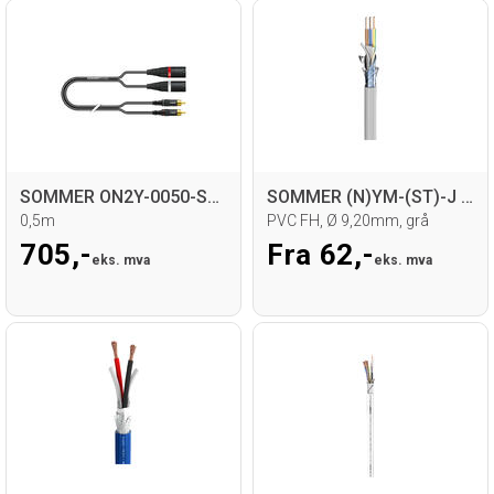
SOMMER ON2Y-0050-SW RCA - XLR Kabel
SOMMER (N)YM-(ST)-J Strømkabel
0,5m
PVC FH, Ø 9,20mm, grå
705,-
Fra 62,-
eks. mva
eks. mva