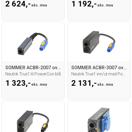
2 624,-
1 192,-
eks. mva
eks. mva
SOMMER ACBR-2007 overgang
SOMMER ACBR-3007 overgang
Neutrik True1 til PowerCon blå
Neutrik True1 inn/ut med PowerCon tap
1 323,-
2 131,-
eks. mva
eks. mva