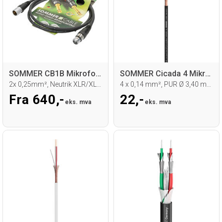
SOMMER CB1B Mikrofonkabel
SOMMER Cicada 4 Mikrofonkabel
2x 0,25mm², Neutrik XLR/XLR m/ fargering
4 x 0,14 mm², PUR Ø 3,40 mm, sort
Fra 640,-
22,-
eks. mva
eks. mva